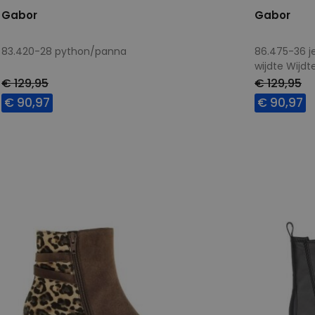
Gabor
Gabor
83.420-28 python/panna
86.475-36 j
wijdte Wijd
€ 129,95
€ 129,95
€ 90,97
€ 90,97
Beschikbare maten
Beschikbar
5
5,5
6
6,5
7
7,5
5
5,5