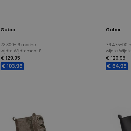
Gabor
Gabor
73.300-16 marine
76.475-90 n
wijdte Wijdtemaat F
wijdte Wijd
€ 129,95
€ 129,95
€ 103,96
€ 64,98
Beschikbare maten
Beschikbar
4,5
5
5,5
7
4