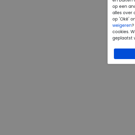
op een an
alles over 
op 'Oké' o
weigeren
?
cookies. Wi
geplaatst 