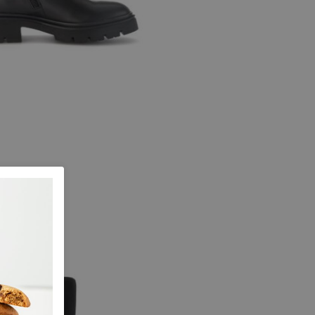
chwarz
temaat F
e maten
6
6,5
7
7,5