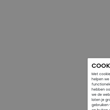
COOKI
Met cookie
helpen we j
functionel
hebben oo
we de webs
laten je g
gebruiken
en buiten 