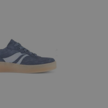
e maten