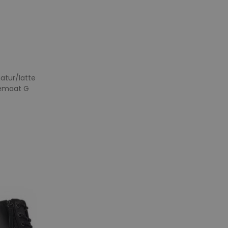
atur/latte
temaat G
e maten