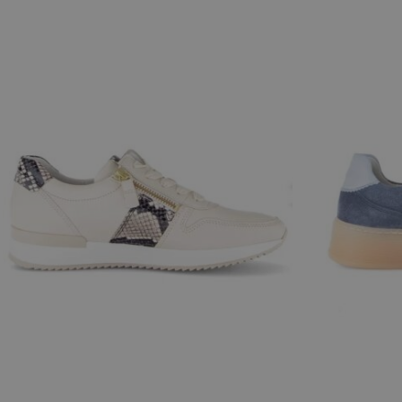
Beschikbare maten
Beschikbar
39
37
41