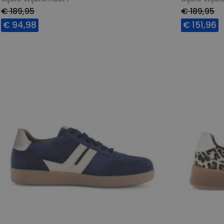
€ 189,95
€ 189,95
€ 94,98
€ 151,96
Beschikbare maten
Beschikbar
4,5
7,5
4,5
5
5