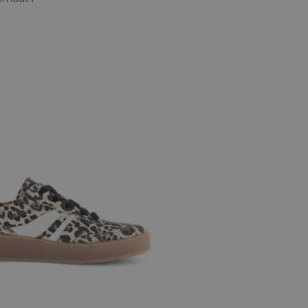
e maten
,5
6
6,5
7
7,5