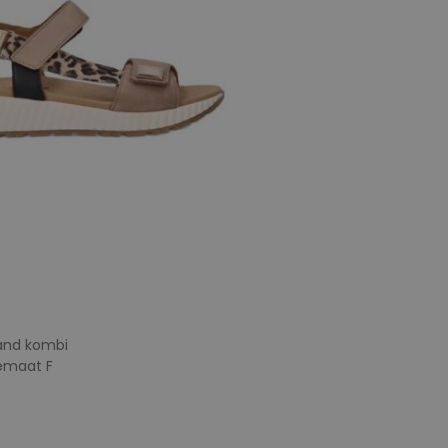
and kombi
temaat F