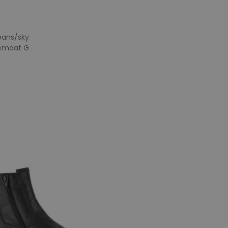
eans/sky
temaat G
e maten
6
6,5
7,5