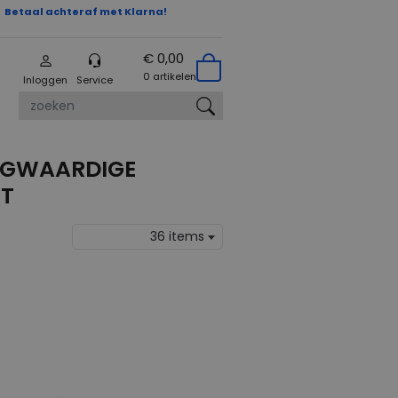
Betaal achteraf met Klarna!
€ 0,00
0 artikelen
Inloggen
Service
zoeken
OOGWAARDIGE
RT
36 items