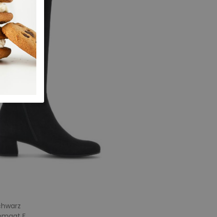
chwarz
temaat F