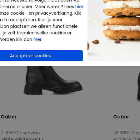
onieme manier. Meer weten? Lees
hier
onze cookie- en privacyverklaring. Klik
m te accepteren. Kies je voor
 Dan plaatsen we alleen functionele
l je zelf bepalen welke cookies er
worden klik dan
hier
.
Gabor
Gabor
71.859-27 schwarz
75.689-17 s
wijdte Wijdtemaat F
wijdte Wijd