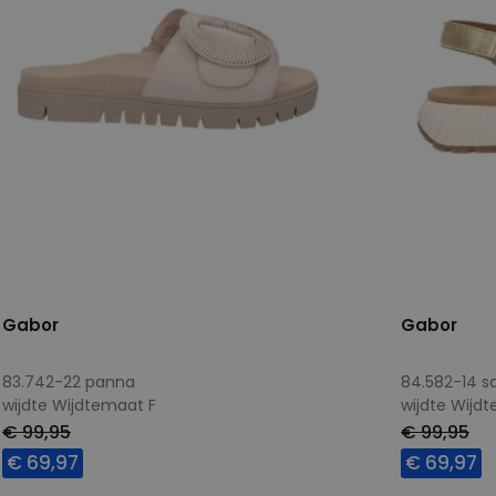
Gabor
Gabor
83.742-22 panna
84.582-14 s
wijdte Wijdtemaat F
wijdte Wijd
€ 99,95
€ 99,95
€ 69,97
€ 69,97