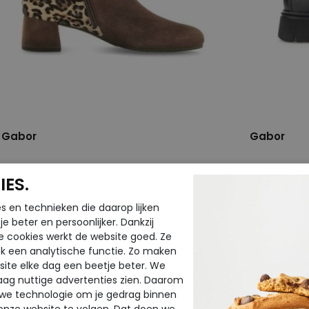
Gabor
Gabor
75.683-18 reh/natur
71.850-27 s
ES.
wijdte Wijdtemaat F
wijdte Wijd
€ 159,95
€ 139,95
s en technieken die daarop lijken
€ 79,98
€ 111,96
e beter en persoonlijker. Dankzij
e cookies werkt de website goed. Ze
Beschikbare maten
Beschikbar
k een analytische functie. Zo maken
ite elke dag een beetje beter. We
4,5
5
6
7
7,5
8
9
5
5,5
raag nuttige advertenties zien. Daarom
 we technologie om je gedrag binnen
onze website te volgen. Dat doen we