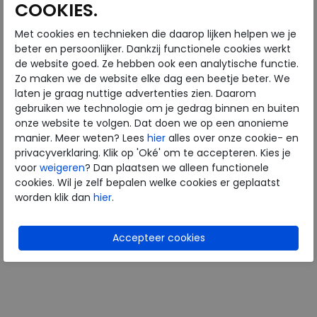
COOKIES.
Met cookies en technieken die daarop lijken helpen we je
Mephisto
beter en persoonlijker. Dankzij functionele cookies werkt
de website goed. Ze hebben ook een analytische functie.
Zo maken we de website elke dag een beetje beter. We
Fosco dark brown
laten je graag nuttige advertenties zien. Daarom
wijdte Wijdtemaat H
gebruiken we technologie om je gedrag binnen en buiten
€ 249,95
onze website te volgen. Dat doen we op een anonieme
€ 199,96
manier. Meer weten? Lees
hier
alles over onze cookie- en
privacyverklaring. Klik op 'Oké' om te accepteren. Kies je
Beschikbare maten
voor
weigeren
? Dan plaatsen we alleen functionele
9
9+
10
11
cookies. Wil je zelf bepalen welke cookies er geplaatst
worden klik dan
hier
.