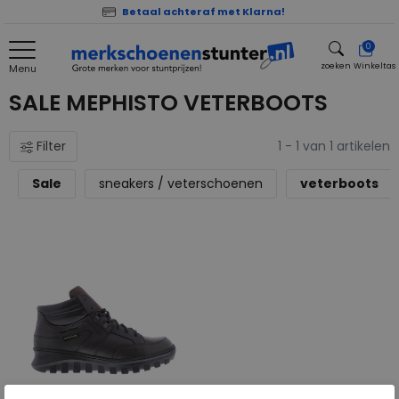
Betaal achteraf met Klarna!
0
zoeken
Winkeltas
Menu
zoeken
SALE MEPHISTO VETERBOOTS
Filter
1 - 1 van 1 artikelen
Sale
sneakers / veterschoenen
veterboots