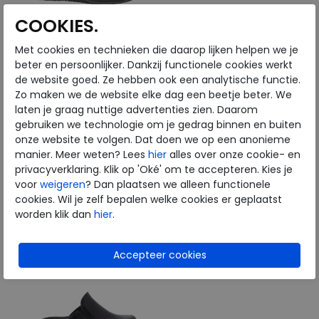
COOKIES.
Met cookies en technieken die daarop lijken helpen we je
Rohde
Rohde
beter en persoonlijker. Dankzij functionele cookies werkt
de website goed. Ze hebben ook een analytische functie.
Zo maken we de website elke dag een beetje beter. We
Soltau-H black
6736-82 anthracite
laten je graag nuttige advertenties zien. Daarom
wijdte Wijdtemaat G+
wijdte Wijdtemaat G
gebruiken we technologie om je gedrag binnen en buiten
€ 39,95
€ 79,95
onze website te volgen. Dat doen we op een anonieme
€ 31,96
€ 63,96
manier. Meer weten? Lees
hier
alles over onze cookie- en
privacyverklaring. Klik op 'Oké' om te accepteren. Kies je
Beschikbare maten
Beschikbare maten
voor
weigeren
? Dan plaatsen we alleen functionele
41
42
44
46
41
45
46
cookies. Wil je zelf bepalen welke cookies er geplaatst
worden klik dan
hier
.