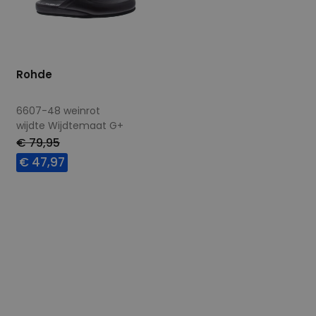
Rohde
6607-48 weinrot
wijdte Wijdtemaat G+
€ 79,95
€ 47,97
Beschikbare maten
40
42