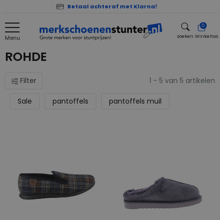
Betaal achteraf met Klarna!
0
zoeken
Winkeltas
Menu
zoeken
ROHDE
Filter
1 - 5 van 5 artikelen
Sale
pantoffels
pantoffels muil