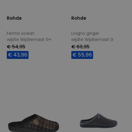
Rohde
Rohde
Fermo ocean
Livigno ginger
wijdte Wijdtemaat G+
wijdte Wijdtemaat G
€ 54,95
€ 69,95
€ 43,96
€ 55,96
Beschikbare maten
Beschikbare maten
40
41
46
47