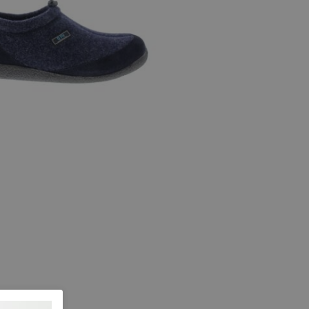
e maten