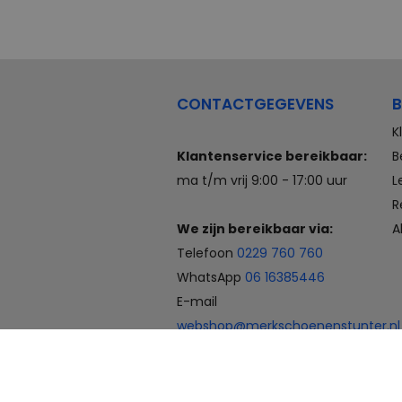
CONTACTGEGEVENS
B
K
Klantenservice bereikbaar:
B
ma t/m vrij 9:00 - 17:00 uur
L
R
We zijn bereikbaar via:
A
Telefoon
0229 760 760
WhatsApp
06 16385446
E-mail
webshop@merkschoenenstunter.nl
Betaalmogelijkheden