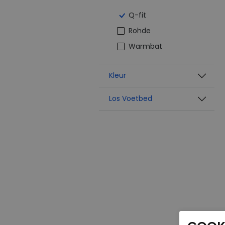
Q-fit
Rohde
Warmbat
Kleur
Los Voetbed