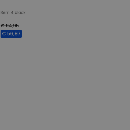
Bern 4 black
€ 94,95
€ 56,97
Beschikbare maten
41
48