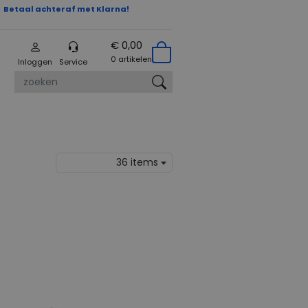
Betaal achteraf met Klarna!
€ 0,00
0 artikelen
Inloggen
Service
zoeken
36 items