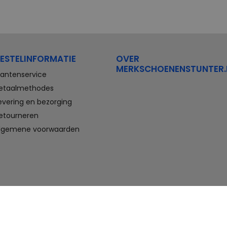
ESTELINFORMATIE
OVER
MERKSCHOENENSTUNTER.
lantenservice
etaalmethodes
evering en bezorging
etourneren
lgemene voorwaarden