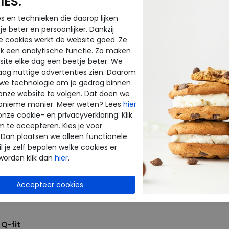
ES.
46
44
s en technieken die daarop lijken
e beter en persoonlijker. Dankzij
e cookies werkt de website goed. Ze
k een analytische functie. Zo maken
ite elke dag een beetje beter. We
raag nuttige advertenties zien. Daarom
 we technologie om je gedrag binnen
onze website te volgen. Dat doen we
onieme manier. Meer weten? Lees
hier
onze cookie- en privacyverklaring. Klik
m te accepteren. Kies je voor
 Dan plaatsen we alleen functionele
l je zelf bepalen welke cookies er
worden klik dan
hier
.
Q-fit