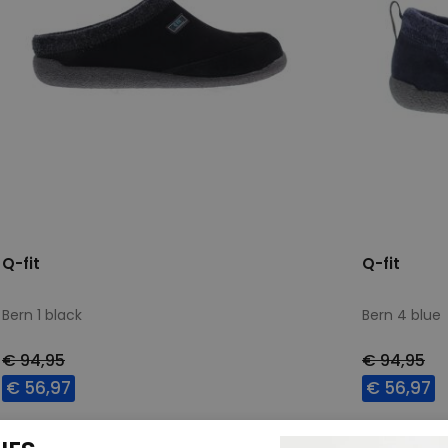
Q-fit
Q-fit
Bern 1 black
Bern 4 blue
€ 94,95
€ 94,95
€ 56,97
€ 56,97
Beschikbare maten
Beschikbar