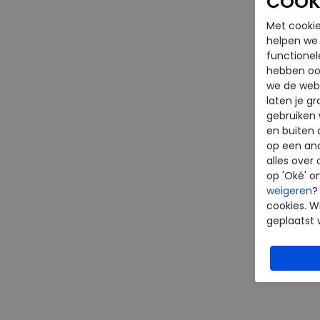
COOKI
Met cookie
helpen we j
functionel
hebben oo
we de webs
laten je g
gebruiken
en buiten 
op een an
alles over 
op 'Oké' o
weigeren
?
cookies. Wi
geplaatst 