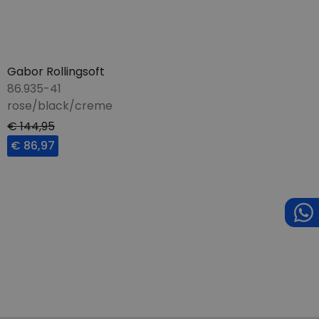
Gabor Rollingsoft
86.935-41
rose/black/creme
€ 144,95
€ 86,97