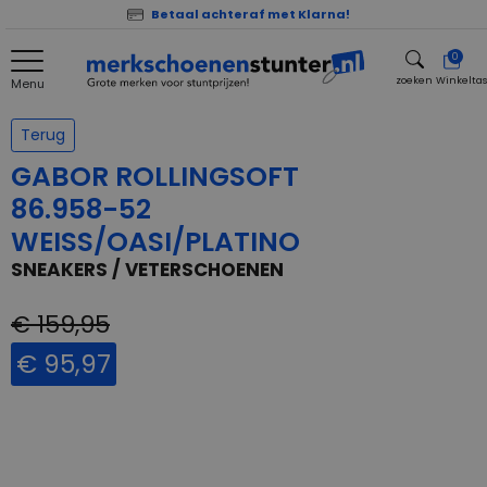
Betaal achteraf met Klarna!
0
zoeken
Winkelta
Menu
zoeken
Terug
GABOR ROLLINGSOFT
86.958-52
WEISS/OASI/PLATINO
SNEAKERS / VETERSCHOENEN
€ 159,95
€ 95,97