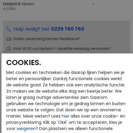
Meijerink Hoorn
HOORN
Hulp nodig? bel:
0229 760 760
Gratis verzending binnen Nederland*
Voor 14:00 uur besteld = dezelfde werkdag verzonden*
Altijd retourneren, binnen 1 werkdag terugbetaald
COOKIES.
Met cookies en technieken die daarop lijken helpen we je
Merk
Gabor Rollingsoft
beter en persoonlijker. Dankzij functionele cookies werkt
Fabrikantcode
86.958-52
de website goed. Ze hebben ook een analytische functie.
Zo maken we de website elke dag een beetje beter. We
Bestelcode
230.19.000061
laten je graag nuttige advertenties zien. Daarom
Kleur
Weiss/oasi/platino
gebruiken we technologie om je gedrag binnen en buiten
onze website te volgen. Dat doen we op een anonieme
Materiaal
Velour
manier. Meer weten? Lees
hier
alles over onze cookie- en
privacyverklaring. Klik op 'Oké' om te accepteren. Kies je
Uitneembaar voetbed
ja
voor
weigeren
? Dan plaatsen we alleen functionele