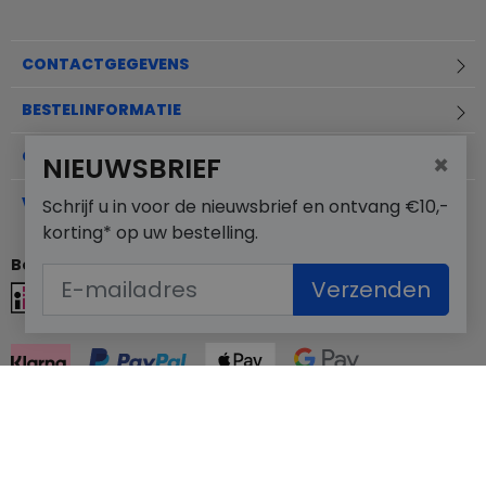
CONTACTGEGEVENS
BESTELINFORMATIE
OVER MERKSCHOENENSTUNTER.NL
×
NIEUWSBRIEF
VEELGESTELDE VRAGEN
Schrijf u in voor de nieuwsbrief en ontvang €10,-
korting* op uw bestelling.
Betaalmogelijkheden
Verzenden