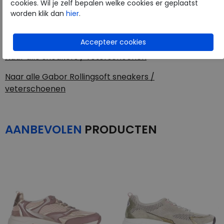
cookies. Wil je zelf bepalen welke cookies er geplaatst
worden klik dan
hier
.
Gabor Rollingsoft
Toon alles van
Gabor Rollingsoft
Naar alle
sneakers / veterschoenen
Naar alle
Gabor Rollingsoft sneakers /
veterschoenen
AANBEVOLEN
PRODUCTEN