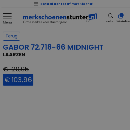
Betaal achteraf met Klarna!
0
zoeken
Winkelta
Menu
zoeken
Terug
GABOR 72.718-66 MIDNIGHT
LAARZEN
€ 129,95
€ 103,96