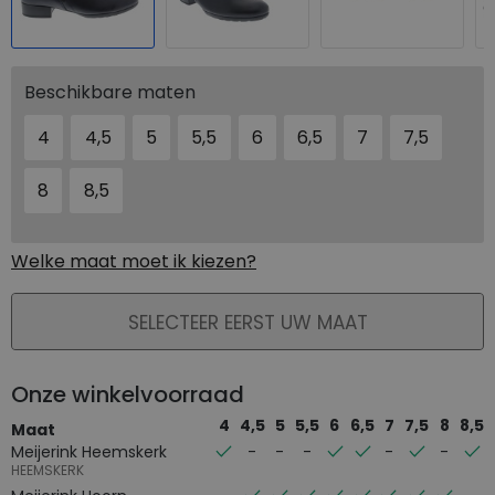
Beschikbare maten
4
4,5
5
5,5
6
6,5
7
7,5
8
8,5
Welke maat moet ik kiezen?
PLAATS IN WINKELMAND
SELECTEER EERST UW MAAT
Onze winkelvoorraad
4
4,5
5
5,5
6
6,5
7
7,5
8
8,5
Maat
Meijerink Heemskerk
HEEMSKERK