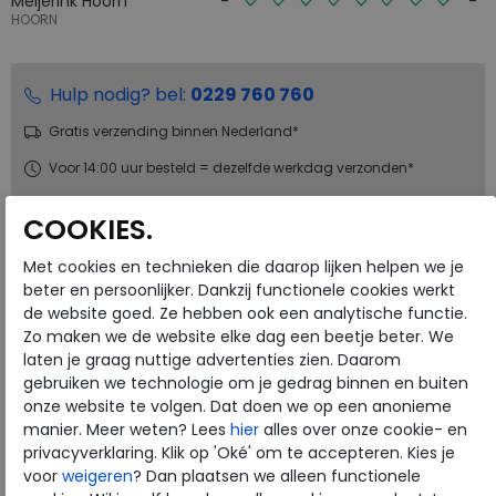
Meijerink Hoorn
HOORN
Hulp nodig? bel:
0229 760 760
Gratis verzending binnen Nederland*
Voor 14:00 uur besteld = dezelfde werkdag verzonden*
Altijd retourneren, binnen 1 werkdag terugbetaald
COOKIES.
Met cookies en technieken die daarop lijken helpen we je
Merk
Gabor
beter en persoonlijker. Dankzij functionele cookies werkt
Fabrikantcode
72.718-66
de website goed. Ze hebben ook een analytische functie.
Bestelcode
272.68.111607
Zo maken we de website elke dag een beetje beter. We
Kleur
Midnight
laten je graag nuttige advertenties zien. Daarom
gebruiken we technologie om je gedrag binnen en buiten
onze website te volgen. Dat doen we op een anonieme
Materiaal
Leer
manier. Meer weten? Lees
hier
alles over onze cookie- en
Wijdtemaat
h
privacyverklaring. Klik op 'Oké' om te accepteren. Kies je
voor
weigeren
? Dan plaatsen we alleen functionele
Uitneembaar voetbed
nee