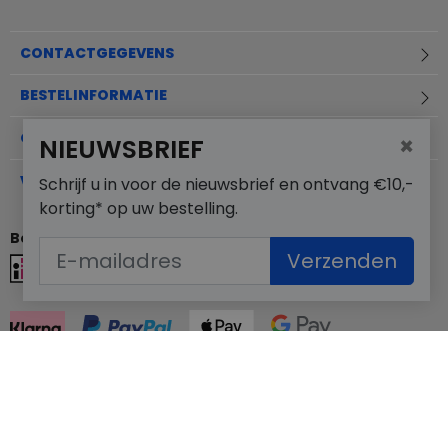
CONTACTGEGEVENS
BESTELINFORMATIE
OVER MERKSCHOENENSTUNTER.NL
×
NIEUWSBRIEF
VEELGESTELDE VRAGEN
Schrijf u in voor de nieuwsbrief en ontvang €10,-
korting* op uw bestelling.
Betaalmogelijkheden
Verzenden