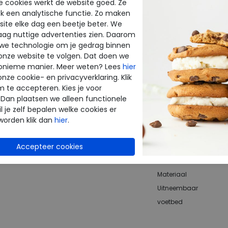
e cookies werkt de website goed. Ze
Gratis verzendin
k een analytische functie. Zo maken
ite elke dag een beetje beter. We
Voor 14:00 uur be
raag nuttige advertenties zien. Daarom
verzonden*
 we technologie om je gedrag binnen
onze website te volgen. Dat doen we
Altijd retourneren
onieme manier. Meer weten? Lees
hier
terugbetaald
onze cookie- en privacyverklaring. Klik
m te accepteren. Kies je voor
 Dan plaatsen we alleen functionele
Merk
l je zelf bepalen welke cookies er
worden klik dan
hier
.
Fabrikantcode
Bestelcode
Kleur
Materiaal
Uitneembaar
voetbed