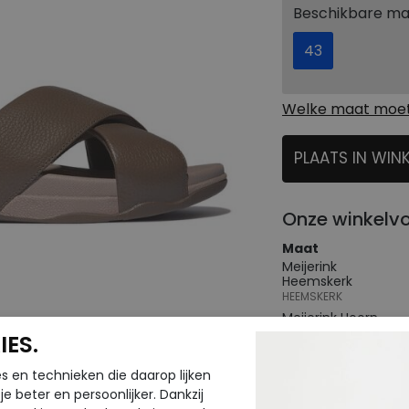
Beschikbare m
43
Welke maat moet 
PLAATS IN WIN
SELECTEER
Onze winkelv
Maat
Meijerink
Heemskerk
HEEMSKERK
Meijerink Hoorn
HOORN
ES.
s en technieken die daarop lijken
Hulp nodig? b
e beter en persoonlijker. Dankzij