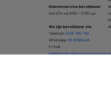
K
Klantenservice bereikbaar:
B
ma t/m vrij 9:00 - 17:00 uur
L
R
We zijn bereikbaar via:
A
Telefoon
0229 760 760
WhatsApp
06 16385446
E-mail
webshop@merkschoenenstunter.nl
Betaalmogelijkheden