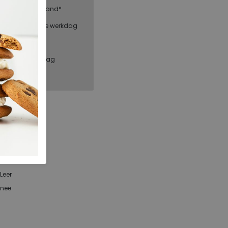
g binnen Nederland*
steld = dezelfde werkdag
, binnen 1 werkdag
FitFlop
HA6-C75
105.24.000002
Java java
Leer
nee