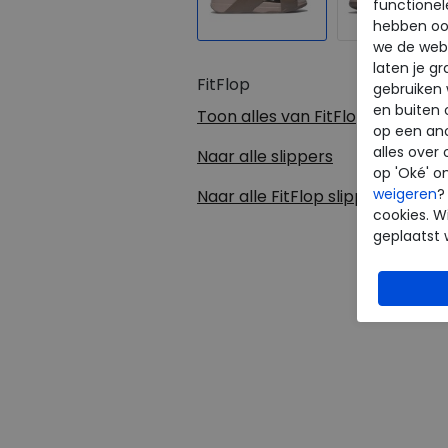
functionel
hebben oo
we de webs
laten je g
FitFlop
gebruiken
en buiten 
Toon alles van
FitFlop
op een an
alles over 
Naar alle
slippers
op 'Oké' o
weigeren
?
Naar alle
FitFlop slippers
cookies. Wi
geplaatst 