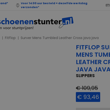
land*
Voor 14:00 uur besteld = dezelfde werkdag
verzonden*
FitFlop
Surver Mens Tumbled Leather Cross java java
FITFLOP S
MENS TUM
LEATHER C
JAVA JAV
SLIPPERS
€ 109,95
€ 93,46