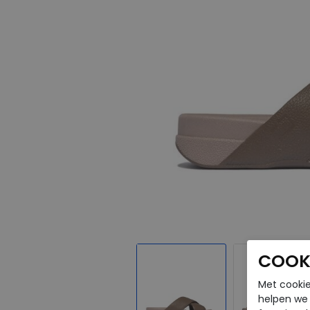
COOKI
Met cookie
helpen we j