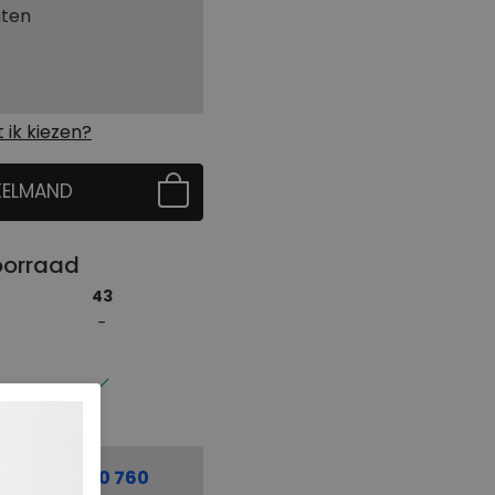
aten
ik kiezen?
KELMAND
 EERST UW MAAT
oorraad
43
el:
0229 760 760