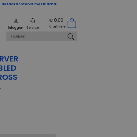
Betaal achteraf met Klarna!
€ 0,00
0 artikelen
Inloggen
Service
zoeken
URVER
BLED
ROSS
A