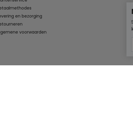
lantenservice
etaalmethodes
evering en bezorging
etourneren
lgemene voorwaarden