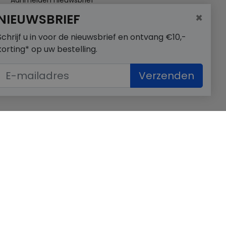
Aanmelden nieuwsbrief
×
NIEUWSBRIEF
Schrijf u in voor de nieuwsbrief en ontvang €10,-
korting* op uw bestelling.
Verzenden