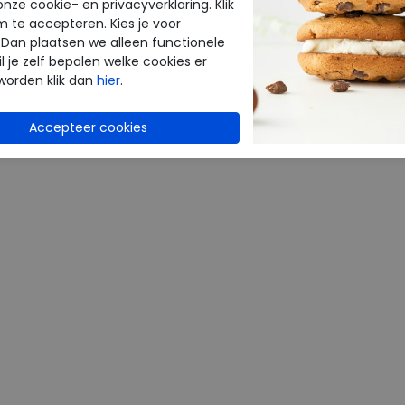
Materiaal
onze cookie- en privacyverklaring. Klik
m te accepteren. Kies je voor
Uitneembaar
 Dan plaatsen we alleen functionele
voetbed
l je zelf bepalen welke cookies er
worden klik dan
hier
.
CTEN