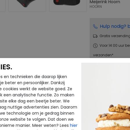
Meijerink Hoorn
HOORN
Hulp nodig? b
Gratis verzendin
Voor 14:00 uur be
verzonden*
ES.
Altijd retourneren
terugbetaald
s en technieken die daarop lijken
e beter en persoonlijker. Dankzij
e cookies werkt de website goed. Ze
Merk
k een analytische functie. Zo maken
Fabrikantcode
ite elke dag een beetje beter. We
raag nuttige advertenties zien. Daarom
Bestelcode
 we technologie om je gedrag binnen
Kleur
onze website te volgen. Dat doen we
onieme manier. Meer weten? Lees
hier