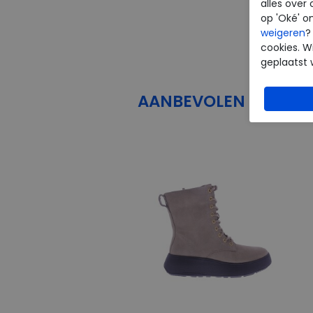
alles over 
op 'Oké' o
weigeren
?
cookies. Wi
geplaatst 
AANBEVOLEN
PRODU