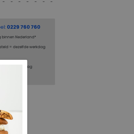
el:
0229 760 760
g binnen Nederland*
steld = dezelfde werkdag
, binnen 1 werkdag
FitFlop
GM4-090
266.01.000061
All black