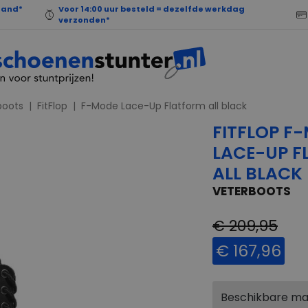
land*
Voor 14:00 uur besteld = dezelfde werkdag
verzonden*
boots
FitFlop
F-Mode Lace-Up Flatform all black
FITFLOP F
LACE-UP 
ALL BLACK
VETERBOOTS
€ 209,95
€ 167,96
Beschikbare m