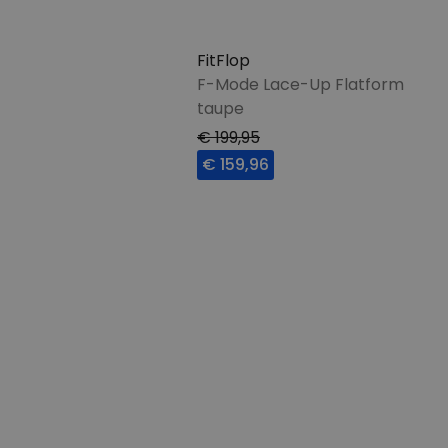
FitFlop
F-Mode Lace-Up Flatform
taupe
€ 199,95
€ 159,96