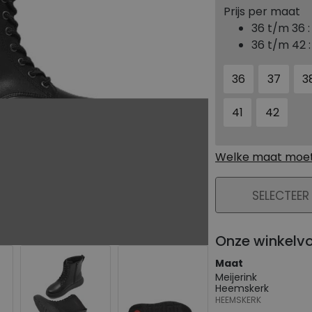
Prijs per maat
36 t/m 36 
36 t/m 42 
36
37
3
41
42
Welke maat moet 
PLAATS IN WIN
SELECTEER
Onze winkelv
Maat
Meijerink
Heemskerk
HEEMSKERK