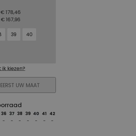
:
€ 178,46
:
€ 167,96
8
39
40
ik kiezen?
KELMAND
 EERST UW MAAT
oorraad
36
37
38
39
40
41
42