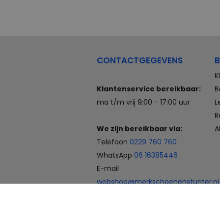
CONTACTGEGEVENS
B
K
Klantenservice bereikbaar:
B
ma t/m vrij 9:00 - 17:00 uur
L
R
We zijn bereikbaar via:
A
Telefoon
0229 760 760
WhatsApp
06 16385446
E-mail
webshop@merkschoenenstunter.nl
Betaalmogelijkheden