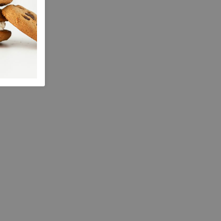
Leer
nee