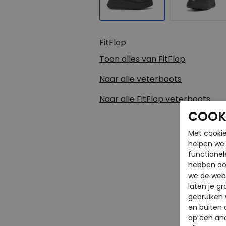
FitFlop
Toon alles van
FitFlop
Naar alle
veterboots
Naar alle
FitFlop veterboots
COOKI
Met cookie
helpen we j
functionel
hebben oo
we de webs
laten je g
gebruiken
en buiten 
op een an