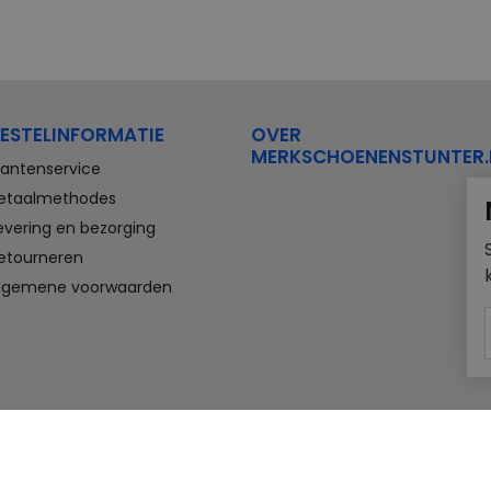
ESTELINFORMATIE
OVER
MERKSCHOENENSTUNTER.
lantenservice
etaalmethodes
evering en bezorging
etourneren
lgemene voorwaarden