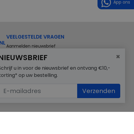
App ons
VEELGESTELDE VRAGEN
NL
Aanmelden nieuwsbrief
×
NIEUWSBRIEF
Schrijf u in voor de nieuwsbrief en ontvang €10,-
korting* op uw bestelling.
Verzenden