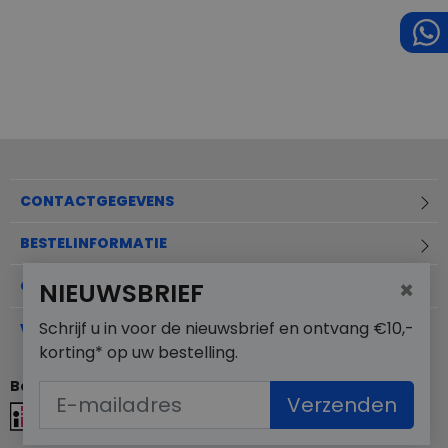
CONTACTGEGEVENS
BESTELINFORMATIE
×
OVER MERKSCHOENENSTUNTER.NL
NIEUWSBRIEF
Schrijf u in voor de nieuwsbrief en ontvang €10,-
VEELGESTELDE VRAGEN
korting* op uw bestelling.
Betaalmogelijkheden
Verzenden