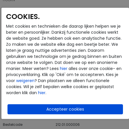
COOKIES.
Hulp nodig? bel:
0229 760 760
Met cookies en technieken die daarop lijken helpen we je
Gratis verzending binnen Nederland*
beter en persoonlijker. Dankzij functionele cookies werkt
de website goed. Ze hebben ook een analytische functie.
Voor 14:00 uur besteld = dezelfde werkdag verzonden*
Zo maken we de website elke dag een beetje beter. We
Altijd retourneren, binnen 1 werkdag terugbetaald
laten je graag nuttige advertenties zien. Daarom
gebruiken we technologie om je gedrag binnen en buiten
onze website te volgen. Dat doen we op een anonieme
ALTERNATIEVE KLEUREN
manier. Meer weten? Lees
hier
alles over onze cookie- en
privacyverklaring. Klik op 'Oké' om te accepteren. Kies je
voor
weigeren
? Dan plaatsen we alleen functionele
cookies. Wil je zelf bepalen welke cookies er geplaatst
worden klik dan
hier
.
Merk
ECCO
Fabrikantcode
22289301001
Bestelcode
212.01.000006