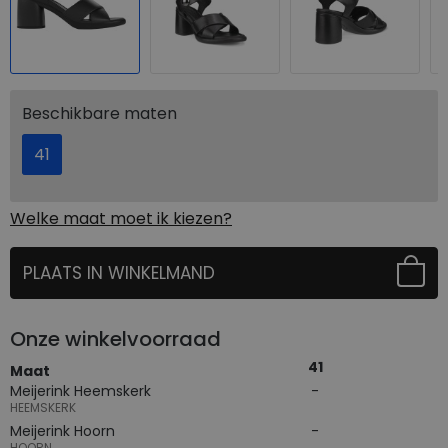
Beschikbare maten
41
Welke maat moet ik kiezen?
PLAATS IN WINKELMAND
SELECTEER EERST UW MAAT
Onze winkelvoorraad
41
Maat
Meijerink Heemskerk
HEEMSKERK
Meijerink Hoorn
HOORN