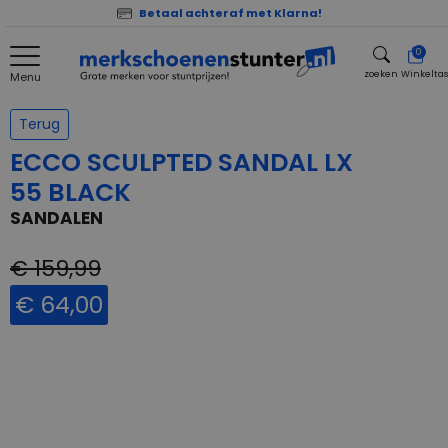
Betaal achteraf met Klarna!
0
zoeken
Winkelta
Menu
zoeken
Terug
ECCO SCULPTED SANDAL LX
55 BLACK
SANDALEN
€ 159,99
€ 64,00