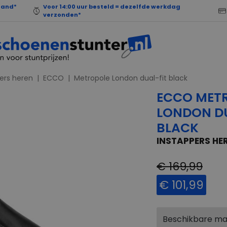
land*
Voor 14:00 uur besteld = dezelfde werkdag
verzonden*
ers heren
ECCO
Metropole London dual-fit black
ECCO MET
LONDON DU
BLACK
INSTAPPERS HE
€ 169,99
€ 101,99
Beschikbare m