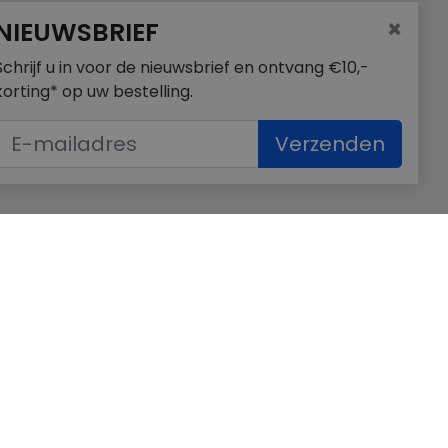
×
NIEUWSBRIEF
Schrijf u in voor de nieuwsbrief en ontvang €10,-
korting* op uw bestelling.
Verzenden