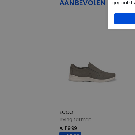
AANBEVOLEN
PRODU
geplaatst 
ECCO
Irving tarmac
€ 119,99