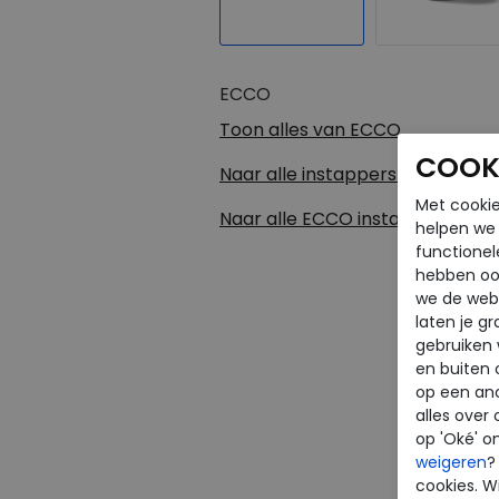
ECCO
Toon alles van
ECCO
COOKI
Naar alle
instappers heren
Met cookie
Naar alle
ECCO instappers her
helpen we j
functionel
hebben oo
we de webs
laten je g
gebruiken
en buiten 
op een an
alles over 
op 'Oké' o
weigeren
?
cookies. Wi