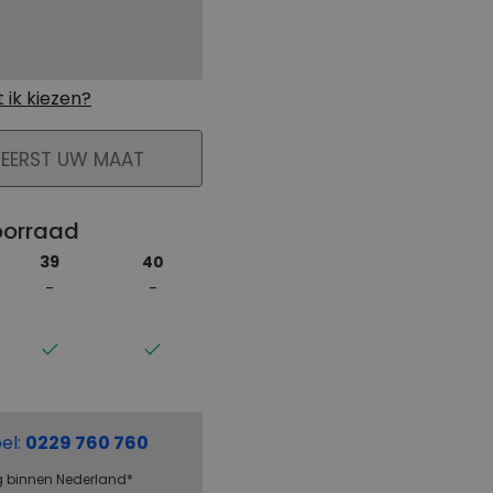
ik kiezen?
KELMAND
 EERST UW MAAT
oorraad
39
40
el:
0229 760 760
g binnen Nederland*