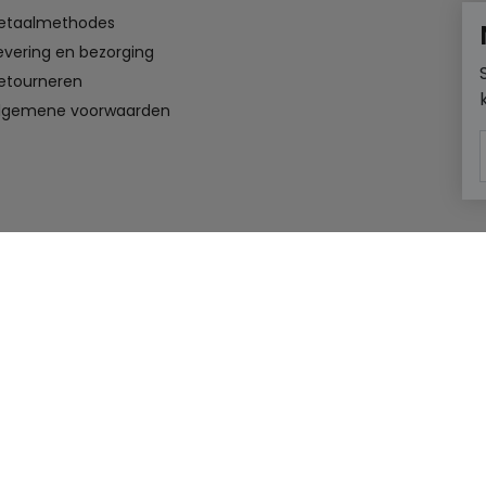
etaalmethodes
evering en bezorging
etourneren
lgemene voorwaarden