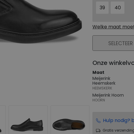
39
40
Welke maat moet 
PLAATS IN WIN
SELECTEER
Onze winkelv
Maat
Meijerink
Heemskerk
HEEMSKERK
Meijerink Hoorn
HOORN
Hulp nodig? b
Gratis verzendin