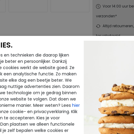
Voor 14:00 uur be
verzonden*
Altijd retourneren
terugbetaald
ES.
Merk
s en technieken die daarop lijken
en
e beter en persoonlijker. Dankzij
Fabrikantcode
e cookies werkt de website goed. Ze
Bestelcode
k een analytische functie. Zo maken
Kleur
ite elke dag een beetje beter. We
raag nuttige advertenties zien. Daarom
 we technologie om je gedrag binnen
Materiaal
onze website te volgen. Dat doen we
Uitneembaar
onieme manier. Meer weten? Lees
hier
voetbed
onze cookie- en privacyverklaring. Klik
m te accepteren. Kies je voor
 Dan plaatsen we alleen functionele
l je zelf bepalen welke cookies er