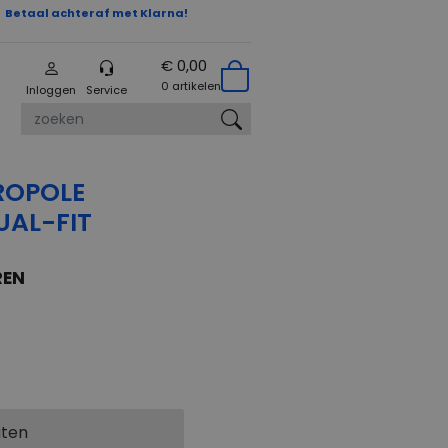
Betaal achteraf met Klarna!
€ 0,00
0 artikelen
Inloggen
Service
zoeken
ROPOLE
AL-FIT
REN
aten