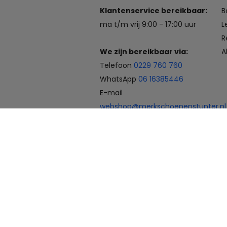
Klantenservice bereikbaar:
B
ma t/m vrij 9:00 - 17:00 uur
L
R
We zijn bereikbaar via:
A
Telefoon
0229 760 760
WhatsApp
06 16385446
E-mail
webshop@merkschoenenstunter.nl
Betaalmogelijkheden