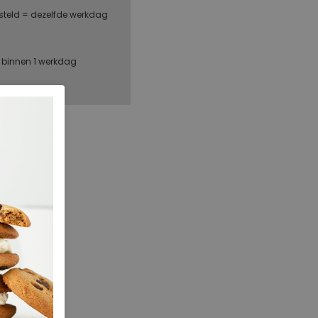
steld = dezelfde werkdag
, binnen 1 werkdag
ECCO
52562401001
142.01.000002
Black
Leer
ja