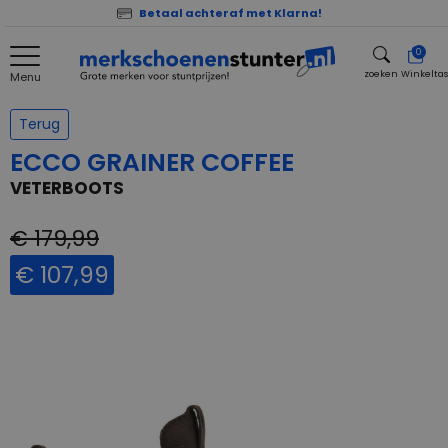
Betaal achteraf met Klarna!
0
zoeken
Winkelta
Menu
zoeken
Terug
ECCO GRAINER COFFEE
VETERBOOTS
€ 179,99
€ 107,99