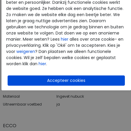
beter en persoonlijker. Dankzij functionele cookies werkt
de website goed. Ze hebben ook een analytische functie.
Hulp nodig? bel:
0229 760 760
Zo maken we de website elke dag een beetje beter. We
laten je graag nuttige advertenties zien. Daarom
Gratis verzending binnen Nederland*
gebruiken we technologie om je gedrag binnen en buiten
Voor 14:00 uur besteld = dezelfde werkdag verzonden*
onze website te volgen. Dat doen we op een anonieme
manier. Meer weten? Lees
hier
alles over onze cookie- en
Altijd retourneren, binnen 1 werkdag terugbetaald
privacyverklaring. Klik op 'Oké' om te accepteren. Kies je
voor
weigeren
? Dan plaatsen we alleen functionele
Merk
ECCO
cookies. Wil je zelf bepalen welke cookies er geplaatst
worden klik dan
hier
.
Fabrikantcode
21471305072
Bestelcode
266.28.000003
Kleur
Coffee
Materiaal
Ingevet nubuck
Uitneembaar voetbed
ja
ECCO