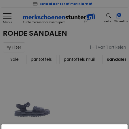
Betaal achteraf met Klarna!
0
zoeken
Winkeltas
Menu
zoeken
ROHDE SANDALEN
Filter
1 - 1 van 1 artikelen
Sale
pantoffels
pantoffels muil
sandalen