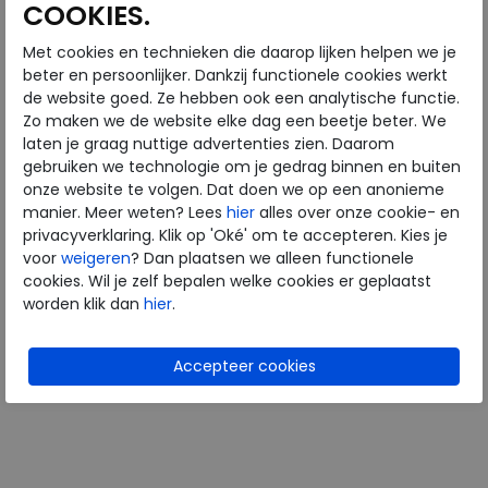
COOKIES.
Met cookies en technieken die daarop lijken helpen we je
Rohde
beter en persoonlijker. Dankzij functionele cookies werkt
de website goed. Ze hebben ook een analytische functie.
Zo maken we de website elke dag een beetje beter. We
6306-90 black
laten je graag nuttige advertenties zien. Daarom
wijdte Wijdtemaat G
gebruiken we technologie om je gedrag binnen en buiten
€ 74,95
onze website te volgen. Dat doen we op een anonieme
€ 44,97
manier. Meer weten? Lees
hier
alles over onze cookie- en
privacyverklaring. Klik op 'Oké' om te accepteren. Kies je
Beschikbare maten
voor
weigeren
? Dan plaatsen we alleen functionele
37
41
42
cookies. Wil je zelf bepalen welke cookies er geplaatst
worden klik dan
hier
.