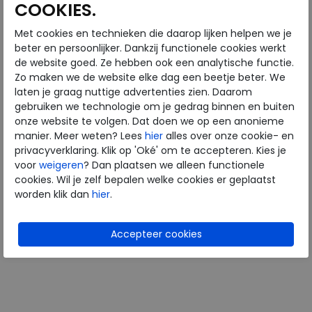
COOKIES.
Met cookies en technieken die daarop lijken helpen we je
Westland
beter en persoonlijker. Dankzij functionele cookies werkt
de website goed. Ze hebben ook een analytische functie.
Zo maken we de website elke dag een beetje beter. We
Avignon 306 aubergine
laten je graag nuttige advertenties zien. Daarom
gebruiken we technologie om je gedrag binnen en buiten
€ 59,95
onze website te volgen. Dat doen we op een anonieme
€ 17,99
manier. Meer weten? Lees
hier
alles over onze cookie- en
privacyverklaring. Klik op 'Oké' om te accepteren. Kies je
Beschikbare maten
voor
weigeren
? Dan plaatsen we alleen functionele
35
cookies. Wil je zelf bepalen welke cookies er geplaatst
worden klik dan
hier
.