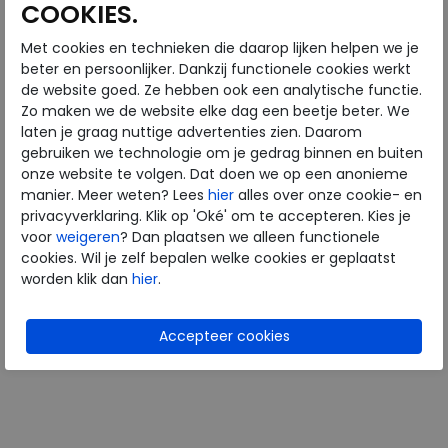
COOKIES.
Met cookies en technieken die daarop lijken helpen we je
ECOALF
beter en persoonlijker. Dankzij functionele cookies werkt
de website goed. Ze hebben ook een analytische functie.
Zo maken we de website elke dag een beetje beter. We
CONDE SNEAKERS WOMAN
laten je graag nuttige advertenties zien. Daarom
washed green
gebruiken we technologie om je gedrag binnen en buiten
€ 109,95
onze website te volgen. Dat doen we op een anonieme
€ 87,96
manier. Meer weten? Lees
hier
alles over onze cookie- en
privacyverklaring. Klik op 'Oké' om te accepteren. Kies je
Beschikbare maten
voor
weigeren
? Dan plaatsen we alleen functionele
39
40
cookies. Wil je zelf bepalen welke cookies er geplaatst
worden klik dan
hier
.