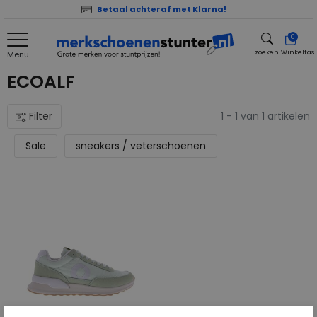
Betaal achteraf met Klarna!
0
zoeken
Winkeltas
Menu
zoeken
ECOALF
Filter
1 - 1 van 1 artikelen
Sale
sneakers / veterschoenen