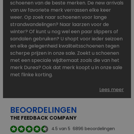
schoenen van de beste merken. De new arrivals
van uw favoriete merk verrassen elke keer
weer. Op zoek naar schoenen voor lange
strandwandelingen? Naar laarzen voor de
winter? Of kunt u nog wel een paar slippers of
sandalen gebruiken? U shopt voor ieder seizoen
en elke gelegenheid kwaliteitsschoenen tegen
scherpe prijzen in onze sale. Zoekt u schoenen
met een speciale wijdtemaat zoals die van het
merk Durea? Ook dat merk koopt u in onze sale
met flinke korting.
Schoenen heeft u nooit genoeg. Goedkope
Lees meer
schoenen, maar dus wel van topmerken,
bestelt u in onze online schoenen outlet. Ons
BEOORDELINGEN
aanbod is zo compleet dat u altijd wel een
passend paar vindt.
THE FEEDBACK COMPANY
Welke schoenmerken vindt u in onze online
4.5
van 5
6896
beoordelingen