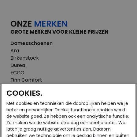
ONZE
MERKEN
GROTE MERKEN VOOR KLEINE PRIJZEN
Damesschoenen
Ara
Birkenstock
Durea
ECCO
Finn Comfort
FitFlop
COOKIES.
Gabor
Piedi Nudi
Met cookies en technieken die daarop lijken helpen we je
Pikolinos
beter en persoonlijker. Dankzij functionele cookies werkt
de website goed. Ze hebben ook een analytische functie.
Solidus
Zo maken we de website elke dag een beetje beter. We
Think
laten je graag nuttige advertenties zien. Daarom
Waldlaufer
gebruiken we technologie om je gedrag binnen en buiten