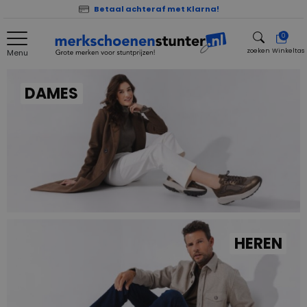
Betaal achteraf met Klarna!
0
zoeken
Winkeltas
Menu
zoeken
DAMES
HEREN