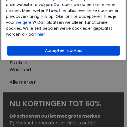
Westland
onze website te volgen. Dat doen we op een anonieme
Wolky
manier. Meer weten? Lees
hier
alles over onze cookie- en
Herenschoenen
privacyverklaring. Klik op 'Oké' om te accepteren. Kies je
Australian
voor
weigeren
? Dan plaatsen we alleen functionele
cookies. Wil je zelf bepalen welke cookies er geplaatst
Birkenstock
worden klik dan
hier
.
Clarks
ECCO
Finn Comfort
Mephisto
Pikolinos
Westland
Alle merken
NU KORTINGEN TOT 60%
Dé schoenen outlet met grote merken
Bij Merkschoenenstunter vindt u outlet