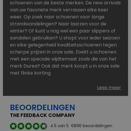
schoenen van de beste merken. De new arrivals
van uw favoriete merk verrassen elke keer
weer. Op zoek naar schoenen voor lange
strandwandelingen? Naar laarzen voor de
winter? Of kunt u nog wel een paar slippers of
sandalen gebruiken? U shopt voor ieder seizoen
en elke gelegenheid kwaliteitsschoenen tegen
scherpe prijzen in onze sale. Zoekt u schoenen
met een speciale wijdtemaat zoals die van het
merk Durea? Ook dat merk koopt u in onze sale
met flinke korting.
Schoenen heeft u nooit genoeg. Goedkope
Lees meer
schoenen, maar dus wel van topmerken,
bestelt u in onze online schoenen outlet. Ons
BEOORDELINGEN
aanbod is zo compleet dat u altijd wel een
passend paar vindt.
THE FEEDBACK COMPANY
Welke schoenmerken vindt u in onze online
4.5
van 5
6896
beoordelingen