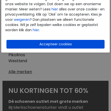
Westland
onze website te volgen. Dat doen we op een anonieme
Wolky
manier. Meer weten? Lees
hier
alles over onze cookie- en
Herenschoenen
privacyverklaring. Klik op 'Oké' om te accepteren. Kies je
Australian
voor
weigeren
? Dan plaatsen we alleen functionele
cookies. Wil je zelf bepalen welke cookies er geplaatst
Birkenstock
worden klik dan
hier
.
Clarks
ECCO
Finn Comfort
Mephisto
Pikolinos
Westland
Alle merken
NU KORTINGEN TOT 60%
Dé schoenen outlet met grote merken
Bij Merkschoenenstunter vindt u outlet