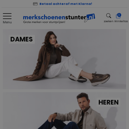
Betaal achteraf met Klarna!
0
zoeken
Winkeltas
Menu
zoeken
DAMES
HEREN