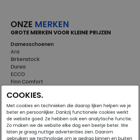
ONZE
MERKEN
GROTE MERKEN VOOR KLEINE PRIJZEN
Damesschoenen
Ara
Birkenstock
Durea
ECCO
Finn Comfort
FitFlop
COOKIES.
Gabor
Piedi Nudi
Met cookies en technieken die daarop lijken helpen we je
Pikolinos
beter en persoonlijker. Dankzij functionele cookies werkt
de website goed. Ze hebben ook een analytische functie.
Solidus
Zo maken we de website elke dag een beetje beter. We
Think
laten je graag nuttige advertenties zien. Daarom
Waldlaufer
gebruiken we technologie om je gedrag binnen en buiten