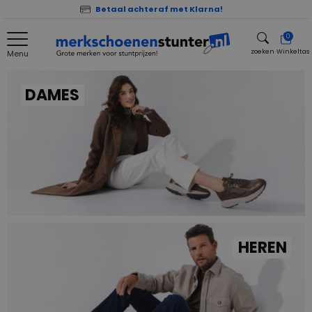
Betaal achteraf met Klarna!
0
zoeken
Winkeltas
Menu
zoeken
DAMES
HEREN