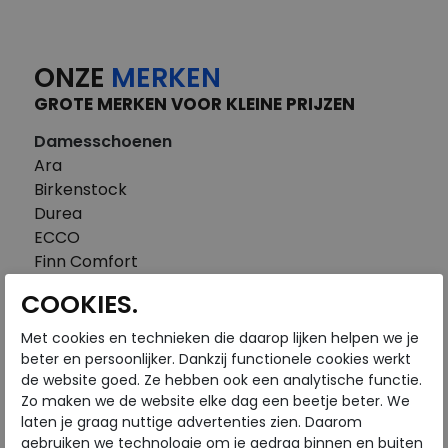
ONZE
MERKEN
GROTE MERKEN VOOR KLEINE PRIJZEN
Damesschoenen
Ara
Birkenstock
Durea
ECCO
Finn Comfort
FitFlop
COOKIES.
Gabor
Piedi Nudi
Met cookies en technieken die daarop lijken helpen we je
Pikolinos
beter en persoonlijker. Dankzij functionele cookies werkt
de website goed. Ze hebben ook een analytische functie.
Solidus
Zo maken we de website elke dag een beetje beter. We
Think
laten je graag nuttige advertenties zien. Daarom
Waldlaufer
gebruiken we technologie om je gedrag binnen en buiten