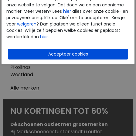
Westland
onze website te volgen. Dat doen we op een anonieme
Wolky
manier. Meer weten? Lees
hier
alles over onze cookie- en
Herenschoenen
privacyverklaring. Klik op 'Oké' om te accepteren. Kies je
Australian
voor
weigeren
? Dan plaatsen we alleen functionele
cookies. Wil je zelf bepalen welke cookies er geplaatst
Birkenstock
worden klik dan
hier
.
Clarks
ECCO
Finn Comfort
Mephisto
Pikolinos
Westland
Alle merken
NU KORTINGEN TOT 60%
Dé schoenen outlet met grote merken
Bij Merkschoenenstunter vindt u outlet