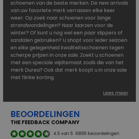
schoenen van de beste merken. De new arrivals
van uw favoriete merk verrassen elke keer
weer. Op zoek naar schoenen voor lange
strandwandelingen? Naar laarzen voor de
winter? Of kunt u nog wel een paar slippers of
sandalen gebruiken? U shopt voor ieder seizoen
en elke gelegenheid kwaliteitsschoenen tegen
scherpe prijzen in onze sale. Zoekt u schoenen
met een speciale wijdtemaat zoals die van het
merk Durea? Ook dat merk koopt u in onze sale
met flinke korting.
Schoenen heeft u nooit genoeg. Goedkope
Lees meer
schoenen, maar dus wel van topmerken,
bestelt u in onze online schoenen outlet. Ons
BEOORDELINGEN
aanbod is zo compleet dat u altijd wel een
passend paar vindt.
THE FEEDBACK COMPANY
Welke schoenmerken vindt u in onze online
4.5
van 5
6896
beoordelingen