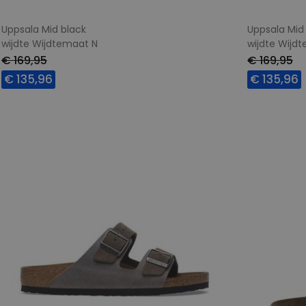
Uppsala Mid black
Uppsala Mid
wijdte Wijdtemaat N
wijdte Wijd
€ 169,95
€ 169,95
€ 135,96
€ 135,96
Beschikbare maten
Beschikbar
41
42
45
38
40