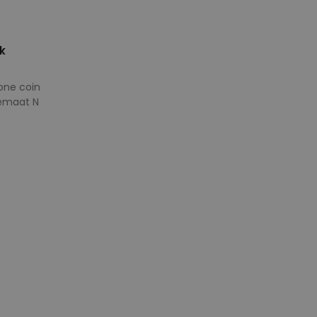
k
one coin
temaat N
e maten
41
45
46