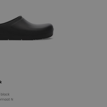
k
0 black
temaat N