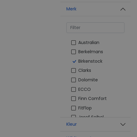
Merk
Australian
Berkelmans
Birkenstock
Clarks
Dolomite
ECCO
Finn Comfort
FitFlop
Josef Seibel
Kleur
Joya
Mephisto