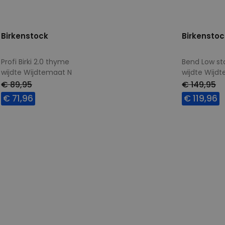
Birkenstock
Birkenstoc
Profi Birki 2.0 thyme
Bend Low st
wijdte Wijdtemaat N
wijdte Wijd
€ 89,95
€ 149,95
€ 71,96
€ 119,96
Beschikbare maten
Beschikbar
38
41
39
40