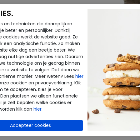
ES.
s en technieken die daarop lijken
e beter en persoonlijker. Dankzij
e cookies werkt de website goed. Ze
k een analytische functie. Zo maken
ite elke dag een beetje beter. We
Birkenstock
Birkenstoc
raag nuttige advertenties zien. Daarom
 we technologie om je gedrag binnen
Arizona BS concrete grey
Arizona blac
onze website te volgen. Dat doen we
wijdte Wijdtemaat N
wijdte Wijd
onieme manier. Meer weten? Lees
hier
€ 119,95
€ 89,95
onze cookie- en privacyverklaring. Klik
m te accepteren. Kies je voor
€ 95,96
€ 71,96
 Dan plaatsen we alleen functionele
Beschikbare maten
Beschikbar
l je zelf bepalen welke cookies er
worden klik dan
hier
.
44
46
36