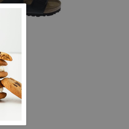
k
k
temaat N
e maten