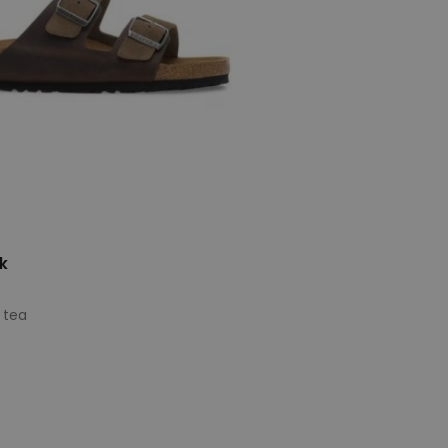
k
 tea
e maten