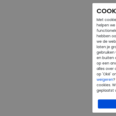
COOKI
Met cookie
helpen we j
functionel
hebben oo
we de webs
laten je g
gebruiken
en buiten 
op een an
alles over 
op 'Oké' o
weigeren
?
cookies. Wi
geplaatst 