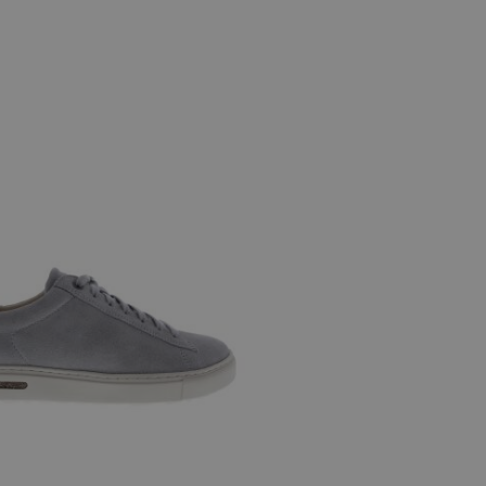
e maten