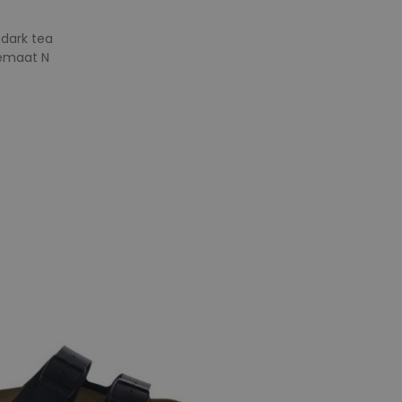
 dark tea
temaat N
e maten
41
45