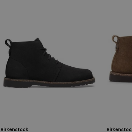
39
40
43
44
40
Birkenstock
Birkenstoc