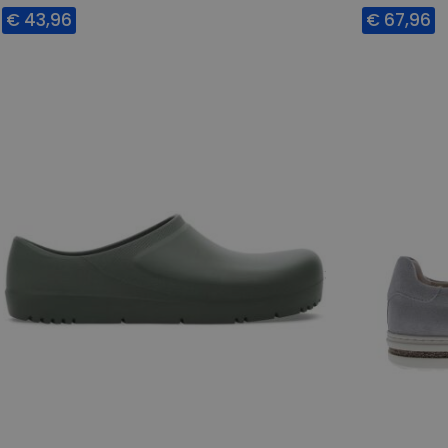
€ 43,96
€ 67,96
Beschikbare maten
Beschikbar
41
37