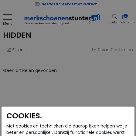
Betaal achteraf met Klarna!
0
zoeken
Winkeltas
Menu
zoeken
HIDDEN
Filter
1 - 0 van 0 artikelen
Geen artikelen gevonden.
COOKIES.
Met cookies en technieken die daarop lijken helpen we je
beter en persoonlijker. Dankzij functionele cookies werkt