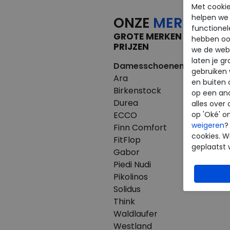
Met cookie
helpen we j
ONZE
MERKEN
functionel
GROTE MERKEN VOOR KLE
hebben oo
PRIJZEN
we de webs
laten je g
Damesschoenen
Herenscho
gebruiken
Ara
Australian
en buiten 
Birkenstock
Birkenstoc
op een an
Durea
Clarks
alles over 
ECCO
ECCO
op 'Oké' o
weigeren
?
Finn Comfort
Finn Comfo
cookies. Wi
FitFlop
Mephisto
geplaatst 
Gabor
Pikolinos
Piedi Nudi
Westland
Pikolinos
Solidus
Think
Waldlaufer
Westland