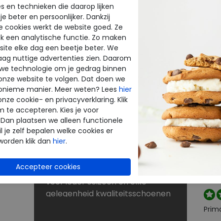
s en technieken die daarop lijken
e beter en persoonlijker. Dankzij
BE
NU KORTINGEN TOT 60%
e cookies werkt de website goed. Ze
INE
THE
k een analytische functie. Zo maken
Dé schoenen outlet met grote
ite elke dag een beetje beter. We
merken
raag nuttige advertenties zien. Daarom
enen
Bij Merkschoenenstunter vindt u
beoo
 we technologie om je gedrag binnen
outlet schoenen van de beste
onze website te volgen. Dat doen we
k
merken. De new arrivals van uw
onieme manier. Meer weten? Lees
hier
favoriete merk verrassen elke
onze cookie- en privacyverklaring. Klik
Perf
keer weer. Op zoek naar
m te accepteren. Kies je voor
 Dan plaatsen we alleen functionele
rt
schoenen voor lange
l je zelf bepalen welke cookies er
strandwandelingen? Naar
worden klik dan
hier
.
laarzen voor de winter? Of kunt u
Snell
nog wel een paar slippers of
reto
je wi
sandalen gebruiken? U shopt
voor ieder seizoen en elke
gelegenheid kwaliteitsschoenen
tegen scherpe prijzen in onze
Prim
sale. Zoekt u schoenen met een