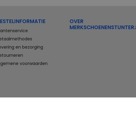
Stretchwalker Floris van Bommel
FitFlop
Think Waldlaufer Durea
Wolky
ESTELINFORMATIE
OVER
Compleet aanbod outlet
MERKSCHOENENSTUNTER.
schoenen
lantenservice
etaalmethodes
Veterschoenen, sneakers,
evering en bezorging
slippers, sandalen, instappers,
etourneren
boots en nette schoenen voor
heren. En laarzen, enkellaarzen,
lgemene voorwaarden
sandalen, instappers en hakken
voor dames. Onder andere deze
schoenen bestelt u met flinke
korting in de schoenen outlet
van Merkschoenenstunter.
Goedkope schoenen kopen,
maar wel van topmerken doet u
hier. U vindt altijd wel een paar
geschikte schoenen die passen