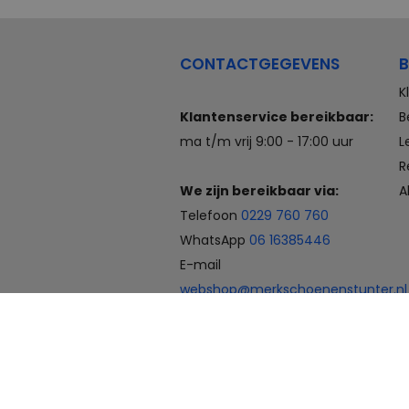
CONTACTGEGEVENS
B
K
Klantenservice bereikbaar:
B
ma t/m vrij 9:00 - 17:00 uur
L
R
We zijn bereikbaar via:
A
Telefoon
0229 760 760
WhatsApp
06 16385446
E-mail
webshop@merkschoenenstunter.nl
Betaalmogelijkheden