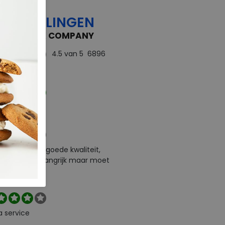
OORDELINGEN
 FEEDBACK COMPANY
4.5
van 5
6896
rdelingen
ect
e levering en goede kwaliteit,
urneren is belangrijk maar moet
l zelf betalen
a service