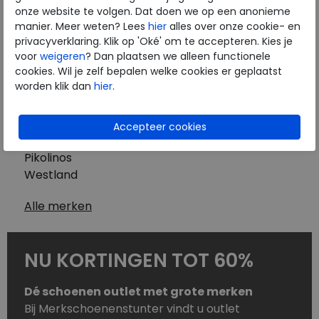
Westland
onze website te volgen. Dat doen we op een anonieme
Wolky
manier. Meer weten? Lees
hier
alles over onze cookie- en
Herenschoenen
privacyverklaring. Klik op 'Oké' om te accepteren. Kies je
Australian
voor
weigeren
? Dan plaatsen we alleen functionele
cookies. Wil je zelf bepalen welke cookies er geplaatst
Birkenstock
worden klik dan
hier
.
Clarks
ECCO
Finn Comfort
Mephisto
Pikolinos
Westland
Alle merken
NU KORTINGEN TOT 60%
Dé schoenen outlet met grote merken
Bij Merkschoenenstunter vindt u outlet