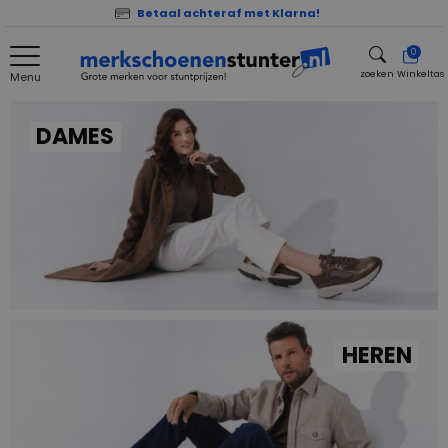
Betaal achteraf met Klarna!
0
zoeken
Winkeltas
Menu
zoeken
DAMES
HEREN