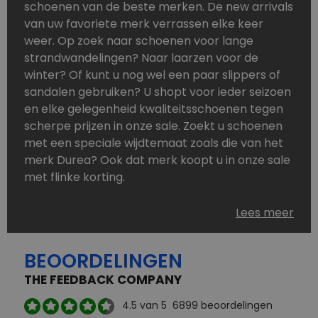
schoenen van de beste merken. De new arrivals
van uw favoriete merk verrassen elke keer
weer. Op zoek naar schoenen voor lange
strandwandelingen? Naar laarzen voor de
winter? Of kunt u nog wel een paar slippers of
sandalen gebruiken? U shopt voor ieder seizoen
en elke gelegenheid kwaliteitsschoenen tegen
scherpe prijzen in onze sale. Zoekt u schoenen
met een speciale wijdtemaat zoals die van het
merk Durea? Ook dat merk koopt u in onze sale
met flinke korting.
Schoenen heeft u nooit genoeg. Goedkope
Lees meer
schoenen, maar dus wel van topmerken,
bestelt u in onze online schoenen outlet. Ons
BEOORDELINGEN
aanbod is zo compleet dat u altijd wel een
passend paar vindt.
THE FEEDBACK COMPANY
Welke schoenmerken vindt u in onze online
4.5
van 5
6899
beoordelingen