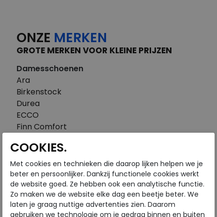
ONZE
MERKEN
GROTE MERKEN VOOR KLEINE PRIJZEN
Damesschoenen
Ara
Birkenstock
Durea
ECCO
Finn Comfort
FitFlop
COOKIES.
Gabor
Piedi Nudi
Met cookies en technieken die daarop lijken helpen we je
Pikolinos
beter en persoonlijker. Dankzij functionele cookies werkt
de website goed. Ze hebben ook een analytische functie.
Solidus
Zo maken we de website elke dag een beetje beter. We
Think
laten je graag nuttige advertenties zien. Daarom
Waldlaufer
gebruiken we technologie om je gedrag binnen en buiten