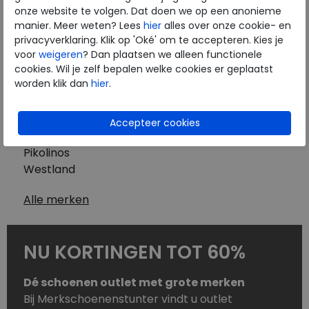
Westland
onze website te volgen. Dat doen we op een anonieme
Wolky
manier. Meer weten? Lees
hier
alles over onze cookie- en
Herenschoenen
privacyverklaring. Klik op 'Oké' om te accepteren. Kies je
Australian
voor
weigeren
? Dan plaatsen we alleen functionele
cookies. Wil je zelf bepalen welke cookies er geplaatst
Birkenstock
worden klik dan
hier
.
Clarks
ECCO
Finn Comfort
Mephisto
Pikolinos
Westland
Alle merken
NU KORTINGEN TOT 60%
Dé schoenen outlet met grote merken
Bij Merkschoenenstunter vindt u outlet