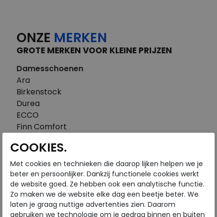
ONZE
MERKEN
GROTE MERKEN VOOR KLEINE PRIJZEN
Damesschoenen
Ara
Birkenstock
Durea
ECCO
Finn Comfort
FitFlop
COOKIES.
Gabor
Piedi Nudi
Met cookies en technieken die daarop lijken helpen we je
Pikolinos
beter en persoonlijker. Dankzij functionele cookies werkt
de website goed. Ze hebben ook een analytische functie.
Solidus
Zo maken we de website elke dag een beetje beter. We
Think
laten je graag nuttige advertenties zien. Daarom
Waldlaufer
gebruiken we technologie om je gedrag binnen en buiten