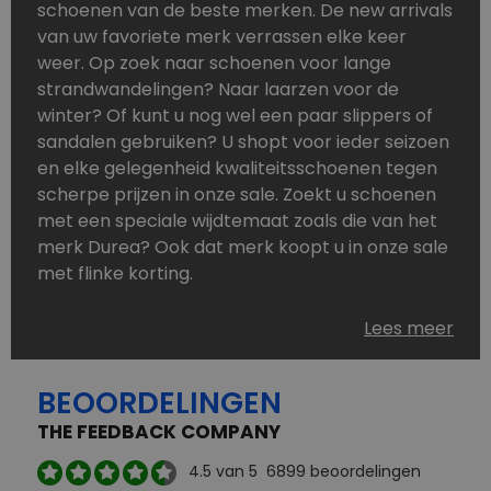
schoenen van de beste merken. De new arrivals
van uw favoriete merk verrassen elke keer
weer. Op zoek naar schoenen voor lange
strandwandelingen? Naar laarzen voor de
winter? Of kunt u nog wel een paar slippers of
sandalen gebruiken? U shopt voor ieder seizoen
en elke gelegenheid kwaliteitsschoenen tegen
scherpe prijzen in onze sale. Zoekt u schoenen
met een speciale wijdtemaat zoals die van het
merk Durea? Ook dat merk koopt u in onze sale
met flinke korting.
Schoenen heeft u nooit genoeg. Goedkope
Lees meer
schoenen, maar dus wel van topmerken,
bestelt u in onze online schoenen outlet. Ons
BEOORDELINGEN
aanbod is zo compleet dat u altijd wel een
passend paar vindt.
THE FEEDBACK COMPANY
Welke schoenmerken vindt u in onze online
4.5
van 5
6899
beoordelingen