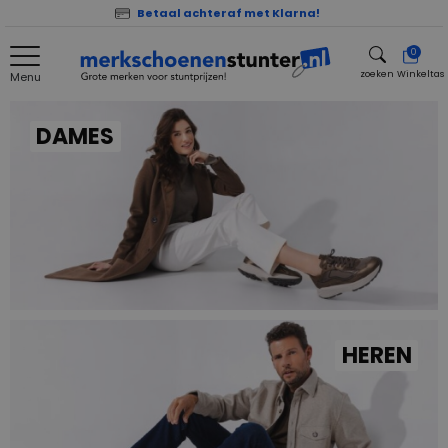
Betaal achteraf met Klarna!
0
zoeken
Winkeltas
Menu
zoeken
DAMES
HEREN