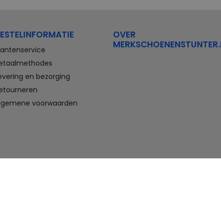
Stretchwalker Floris van Bommel
FitFlop
Think Waldlaufer Durea
Wolky
ESTELINFORMATIE
OVER
Compleet aanbod outlet
MERKSCHOENENSTUNTER.
schoenen
lantenservice
etaalmethodes
Veterschoenen, sneakers,
evering en bezorging
slippers, sandalen, instappers,
etourneren
boots en nette schoenen voor
heren. En laarzen, enkellaarzen,
lgemene voorwaarden
sandalen, instappers en hakken
voor dames. Onder andere deze
schoenen bestelt u met flinke
korting in de schoenen outlet
van Merkschoenenstunter.
Goedkope schoenen kopen,
maar wel van topmerken doet u
hier. U vindt altijd wel een paar
geschikte schoenen die passen