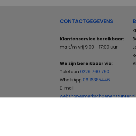
CONTACTGEGEVENS
B
K
Klantenservice bereikbaar:
B
ma t/m vrij 9:00 - 17:00 uur
L
R
We zijn bereikbaar via:
A
Telefoon
0229 760 760
WhatsApp
06 16385446
E-mail
webshop@merkschoenenstunter.nl
Betaalmogelijkheden