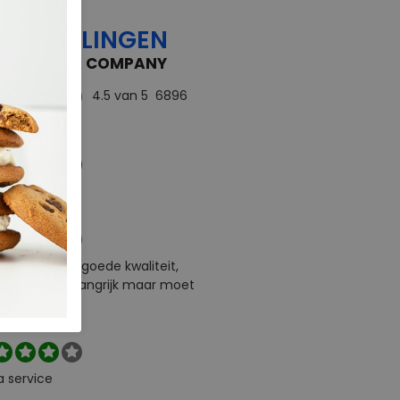
OORDELINGEN
 FEEDBACK COMPANY
4.5
van 5
6896
rdelingen
ect
e levering en goede kwaliteit,
urneren is belangrijk maar moet
l zelf betalen
a service