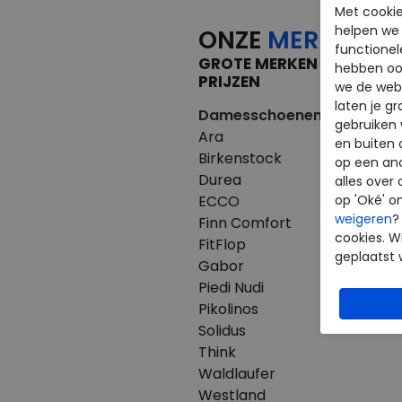
Met cookie
helpen we j
ONZE
MERKEN
functionel
GROTE MERKEN VOOR KLE
hebben oo
PRIJZEN
we de webs
laten je g
Damesschoenen
Herenscho
gebruiken
Ara
Australian
en buiten 
Birkenstock
Birkenstoc
op een an
Durea
Clarks
alles over 
ECCO
ECCO
op 'Oké' o
weigeren
?
Finn Comfort
Finn Comfo
cookies. Wi
FitFlop
Mephisto
geplaatst 
Gabor
Pikolinos
Piedi Nudi
Westland
Pikolinos
Solidus
Think
Waldlaufer
Westland