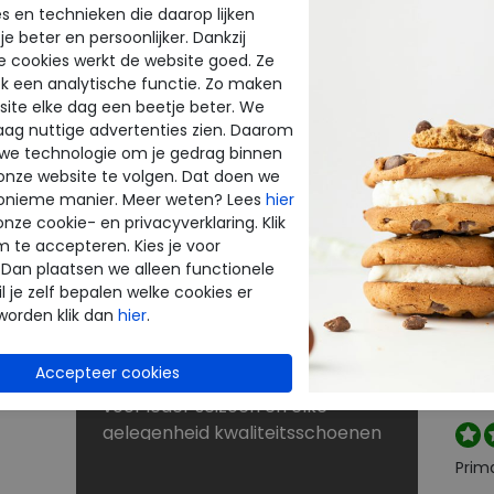
s en technieken die daarop lijken
e beter en persoonlijker. Dankzij
BE
NU KORTINGEN TOT 60%
e cookies werkt de website goed. Ze
INE
THE
k een analytische functie. Zo maken
Dé schoenen outlet met grote
ite elke dag een beetje beter. We
merken
raag nuttige advertenties zien. Daarom
enen
Bij Merkschoenenstunter vindt u
beoo
 we technologie om je gedrag binnen
outlet schoenen van de beste
onze website te volgen. Dat doen we
k
merken. De new arrivals van uw
onieme manier. Meer weten? Lees
hier
favoriete merk verrassen elke
onze cookie- en privacyverklaring. Klik
Perf
keer weer. Op zoek naar
m te accepteren. Kies je voor
 Dan plaatsen we alleen functionele
rt
schoenen voor lange
l je zelf bepalen welke cookies er
strandwandelingen? Naar
worden klik dan
hier
.
laarzen voor de winter? Of kunt u
Snell
nog wel een paar slippers of
reto
je wi
sandalen gebruiken? U shopt
voor ieder seizoen en elke
gelegenheid kwaliteitsschoenen
tegen scherpe prijzen in onze
Prim
sale. Zoekt u schoenen met een