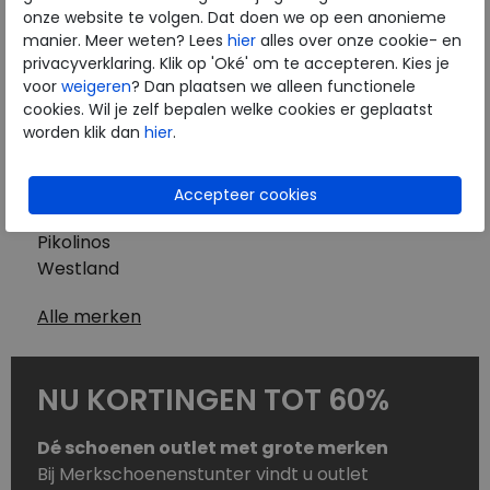
Westland
onze website te volgen. Dat doen we op een anonieme
Wolky
manier. Meer weten? Lees
hier
alles over onze cookie- en
Herenschoenen
privacyverklaring. Klik op 'Oké' om te accepteren. Kies je
Australian
voor
weigeren
? Dan plaatsen we alleen functionele
cookies. Wil je zelf bepalen welke cookies er geplaatst
Birkenstock
worden klik dan
hier
.
Clarks
ECCO
Finn Comfort
Mephisto
Pikolinos
Westland
Alle merken
NU KORTINGEN TOT 60%
Dé schoenen outlet met grote merken
Bij Merkschoenenstunter vindt u outlet