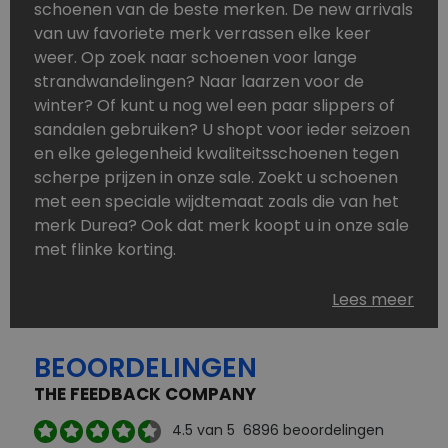
schoenen van de beste merken. De new arrivals
van uw favoriete merk verrassen elke keer
weer. Op zoek naar schoenen voor lange
strandwandelingen? Naar laarzen voor de
winter? Of kunt u nog wel een paar slippers of
sandalen gebruiken? U shopt voor ieder seizoen
en elke gelegenheid kwaliteitsschoenen tegen
scherpe prijzen in onze sale. Zoekt u schoenen
met een speciale wijdtemaat zoals die van het
merk Durea? Ook dat merk koopt u in onze sale
met flinke korting.
Schoenen heeft u nooit genoeg. Goedkope
Lees meer
schoenen, maar dus wel van topmerken,
bestelt u in onze online schoenen outlet. Ons
BEOORDELINGEN
aanbod is zo compleet dat u altijd wel een
passend paar vindt.
THE FEEDBACK COMPANY
Welke schoenmerken vindt u in onze online
4.5
van 5
6896
beoordelingen