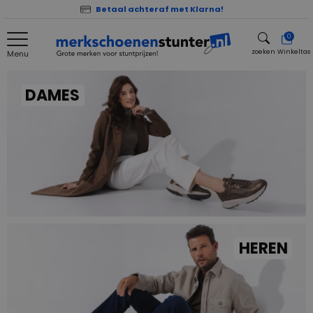
Betaal achteraf met Klarna!
0
zoeken
Winkeltas
Menu
zoeken
DAMES
HEREN