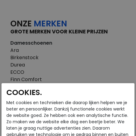
ONZE
MERKEN
GROTE MERKEN VOOR KLEINE PRIJZEN
Damesschoenen
Ara
Birkenstock
Durea
ECCO
Finn Comfort
FitFlop
COOKIES.
Gabor
Piedi Nudi
Met cookies en technieken die daarop lijken helpen we je
Pikolinos
beter en persoonlijker. Dankzij functionele cookies werkt
de website goed. Ze hebben ook een analytische functie.
Solidus
Zo maken we de website elke dag een beetje beter. We
Think
laten je graag nuttige advertenties zien. Daarom
Waldlaufer
gebruiken we technologie om je gedrag binnen en buiten