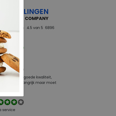
OORDELINGEN
 FEEDBACK COMPANY
4.5
van 5
6896
rdelingen
ect
e levering en goede kwaliteit,
urneren is belangrijk maar moet
l zelf betalen
a service