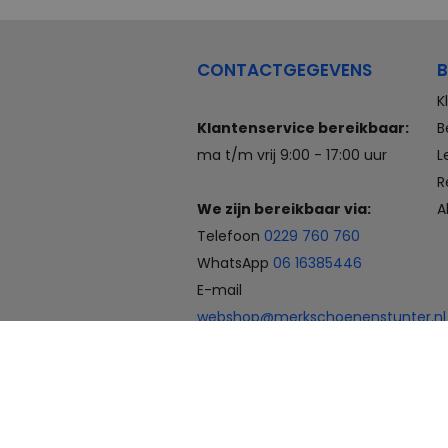
CONTACTGEGEVENS
B
K
Klantenservice bereikbaar:
B
ma t/m vrij 9:00 - 17:00 uur
L
R
We zijn bereikbaar via:
A
Telefoon
0229 760 760
WhatsApp
06 16385446
E-mail
webshop@merkschoenenstunter.nl
Betaalmogelijkheden