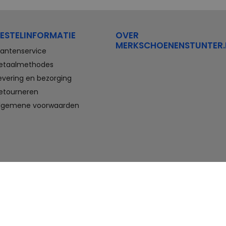
Stretchwalker Floris van Bommel
FitFlop
Think Waldlaufer Durea
Wolky
ESTELINFORMATIE
OVER
Compleet aanbod outlet
MERKSCHOENENSTUNTER.
schoenen
lantenservice
etaalmethodes
Veterschoenen, sneakers,
evering en bezorging
slippers, sandalen, instappers,
etourneren
boots en nette schoenen voor
heren. En laarzen, enkellaarzen,
lgemene voorwaarden
sandalen, instappers en hakken
voor dames. Onder andere deze
schoenen bestelt u met flinke
korting in de schoenen outlet
van Merkschoenenstunter.
Goedkope schoenen kopen,
maar wel van topmerken doet u
hier. U vindt altijd wel een paar
geschikte schoenen die passen