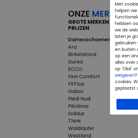
Met cookie
helpen we j
ONZE
MERKEN
functionel
GROTE MERKEN VOOR KLE
hebben oo
PRIJZEN
we de webs
laten je g
Damesschoenen
Herenscho
gebruiken
Ara
Australian
en buiten 
Birkenstock
Birkenstoc
op een an
Durea
Clarks
alles over 
ECCO
ECCO
op 'Oké' o
weigeren
?
Finn Comfort
Finn Comfo
cookies. Wi
FitFlop
Mephisto
geplaatst 
Gabor
Pikolinos
Piedi Nudi
Westland
Pikolinos
Solidus
Think
Waldlaufer
Westland