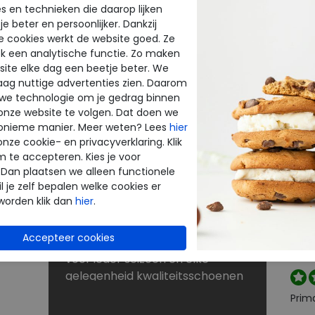
s en technieken die daarop lijken
e beter en persoonlijker. Dankzij
BE
NU KORTINGEN TOT 60%
e cookies werkt de website goed. Ze
INE
THE
k een analytische functie. Zo maken
Dé schoenen outlet met grote
ite elke dag een beetje beter. We
merken
raag nuttige advertenties zien. Daarom
enen
Bij Merkschoenenstunter vindt u
beoo
 we technologie om je gedrag binnen
outlet schoenen van de beste
onze website te volgen. Dat doen we
k
merken. De new arrivals van uw
onieme manier. Meer weten? Lees
hier
favoriete merk verrassen elke
onze cookie- en privacyverklaring. Klik
Perf
keer weer. Op zoek naar
m te accepteren. Kies je voor
 Dan plaatsen we alleen functionele
rt
schoenen voor lange
l je zelf bepalen welke cookies er
strandwandelingen? Naar
worden klik dan
hier
.
laarzen voor de winter? Of kunt u
Snell
nog wel een paar slippers of
reto
je wi
sandalen gebruiken? U shopt
voor ieder seizoen en elke
gelegenheid kwaliteitsschoenen
tegen scherpe prijzen in onze
Prim
sale. Zoekt u schoenen met een