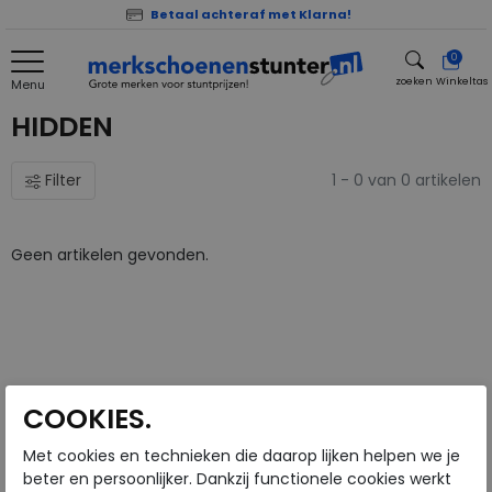
Betaal achteraf met Klarna!
0
zoeken
Winkeltas
Menu
zoeken
HIDDEN
Filter
1 - 0 van 0 artikelen
Geen artikelen gevonden.
COOKIES.
Met cookies en technieken die daarop lijken helpen we je
beter en persoonlijker. Dankzij functionele cookies werkt