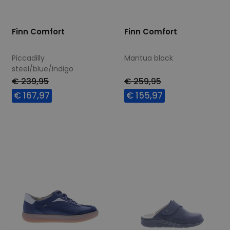
Finn Comfort
Finn Comfort
Piccadilly
Mantua black
steel/blue/indigo
€ 239,95
€ 259,95
€ 167,97
€ 155,97
Beschikbare maten
Beschikbare maten
7
8
8,5
10
8
9
9+
10
10,5