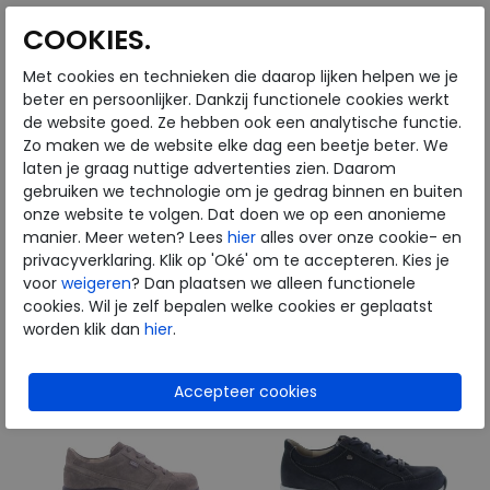
COOKIES.
Met cookies en technieken die daarop lijken helpen we je
Finn Comfort
Finn Comfort
beter en persoonlijker. Dankzij functionele cookies werkt
de website goed. Ze hebben ook een analytische functie.
Zo maken we de website elke dag een beetje beter. We
Maranello navy
Aguilas-FinnPLus night
laten je graag nuttige advertenties zien. Daarom
gebruiken we technologie om je gedrag binnen en buiten
€ 249,95
€ 179,95
onze website te volgen. Dat doen we op een anonieme
€ 149,97
€ 107,97
manier. Meer weten? Lees
hier
alles over onze cookie- en
privacyverklaring. Klik op 'Oké' om te accepteren. Kies je
Beschikbare maten
Beschikbare maten
voor
weigeren
? Dan plaatsen we alleen functionele
7
8
8,5
9
42
cookies. Wil je zelf bepalen welke cookies er geplaatst
worden klik dan
hier
.