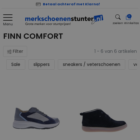
Betaal achteraf met Klarna!
0
zoeken
Winkeltas
Menu
zoeken
FINN COMFORT
Filter
1 - 6 van 6 artikelen
Sale
slippers
sneakers / veterschoenen
ve