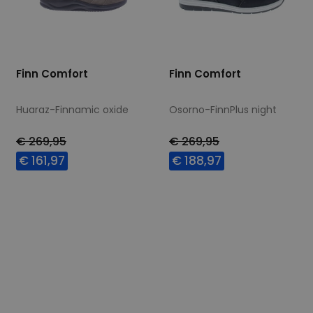
Finn Comfort
Finn Comfort
Huaraz-Finnamic oxide
Osorno-FinnPlus night
€ 269,95
€ 269,95
€ 161,97
€ 188,97
Beschikbare maten
Beschikbare maten
8
10
10,5
41
44