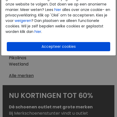
Westland
onze website te volgen. Dat doen we op een anonieme
Wolky
manier. Meer weten? Lees
hier
alles over onze cookie- en
Herenschoenen
privacyverklaring. Klik op 'Oké' om te accepteren. Kies je
Australian
voor
weigeren
? Dan plaatsen we alleen functionele
cookies. Wil je zelf bepalen welke cookies er geplaatst
Birkenstock
worden klik dan
hier
.
Clarks
ECCO
Finn Comfort
Mephisto
Pikolinos
Westland
Alle merken
NU KORTINGEN TOT 60%
Dé schoenen outlet met grote merken
Bij Merkschoenenstunter vindt u outlet