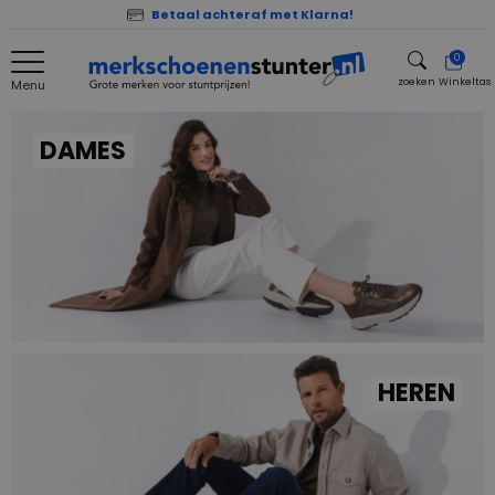
Betaal achteraf met Klarna!
0
zoeken
Winkeltas
Menu
zoeken
DAMES
HEREN