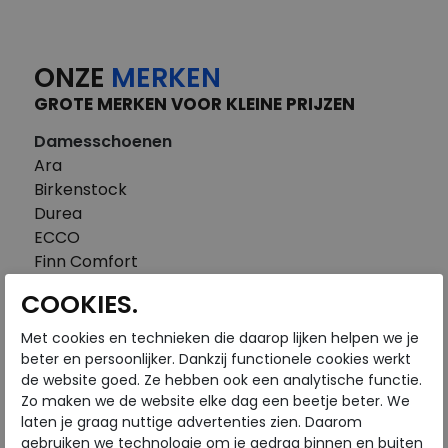
ONZE
MERKEN
GROTE MERKEN VOOR KLEINE PRIJZEN
Damesschoenen
Ara
Birkenstock
Durea
ECCO
Finn Comfort
FitFlop
COOKIES.
Gabor
Piedi Nudi
Met cookies en technieken die daarop lijken helpen we je
Pikolinos
beter en persoonlijker. Dankzij functionele cookies werkt
de website goed. Ze hebben ook een analytische functie.
Solidus
Zo maken we de website elke dag een beetje beter. We
Think
laten je graag nuttige advertenties zien. Daarom
Waldlaufer
gebruiken we technologie om je gedrag binnen en buiten