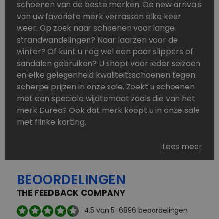
schoenen van de beste merken. De new arrivals
van uw favoriete merk verrassen elke keer
weer. Op zoek naar schoenen voor lange
strandwandelingen? Naar laarzen voor de
winter? Of kunt u nog wel een paar slippers of
sandalen gebruiken? U shopt voor ieder seizoen
en elke gelegenheid kwaliteitsschoenen tegen
scherpe prijzen in onze sale. Zoekt u schoenen
met een speciale wijdtemaat zoals die van het
merk Durea? Ook dat merk koopt u in onze sale
met flinke korting.
Schoenen heeft u nooit genoeg. Goedkope
Lees meer
schoenen, maar dus wel van topmerken,
bestelt u in onze online schoenen outlet. Ons
BEOORDELINGEN
aanbod is zo compleet dat u altijd wel een
passend paar vindt.
THE FEEDBACK COMPANY
Welke schoenmerken vindt u in onze online
4.5
van 5
6896
beoordelingen