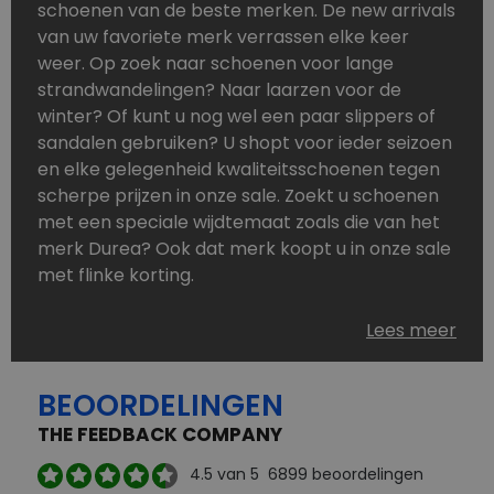
schoenen van de beste merken. De new arrivals
van uw favoriete merk verrassen elke keer
weer. Op zoek naar schoenen voor lange
strandwandelingen? Naar laarzen voor de
winter? Of kunt u nog wel een paar slippers of
sandalen gebruiken? U shopt voor ieder seizoen
en elke gelegenheid kwaliteitsschoenen tegen
scherpe prijzen in onze sale. Zoekt u schoenen
met een speciale wijdtemaat zoals die van het
merk Durea? Ook dat merk koopt u in onze sale
met flinke korting.
Schoenen heeft u nooit genoeg. Goedkope
Lees meer
schoenen, maar dus wel van topmerken,
bestelt u in onze online schoenen outlet. Ons
BEOORDELINGEN
aanbod is zo compleet dat u altijd wel een
passend paar vindt.
THE FEEDBACK COMPANY
Welke schoenmerken vindt u in onze online
4.5
van 5
6899
beoordelingen