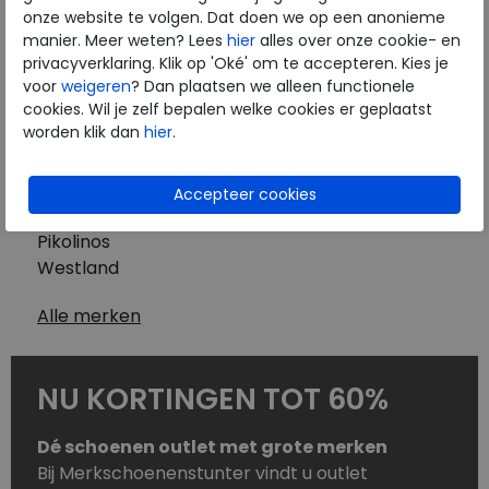
Westland
onze website te volgen. Dat doen we op een anonieme
Wolky
manier. Meer weten? Lees
hier
alles over onze cookie- en
Herenschoenen
privacyverklaring. Klik op 'Oké' om te accepteren. Kies je
Australian
voor
weigeren
? Dan plaatsen we alleen functionele
cookies. Wil je zelf bepalen welke cookies er geplaatst
Birkenstock
worden klik dan
hier
.
Clarks
ECCO
Finn Comfort
Mephisto
Pikolinos
Westland
Alle merken
NU KORTINGEN TOT 60%
Dé schoenen outlet met grote merken
Bij Merkschoenenstunter vindt u outlet