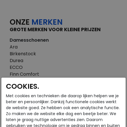
ONZE
MERKEN
GROTE MERKEN VOOR KLEINE PRIJZEN
Damesschoenen
Ara
Birkenstock
Durea
ECCO
Finn Comfort
FitFlop
COOKIES.
Gabor
Piedi Nudi
Met cookies en technieken die daarop lijken helpen we je
Pikolinos
beter en persoonlijker. Dankzij functionele cookies werkt
de website goed. Ze hebben ook een analytische functie.
Solidus
Zo maken we de website elke dag een beetje beter. We
Think
laten je graag nuttige advertenties zien. Daarom
Waldlaufer
gebruiken we technologie om je gedrag binnen en buiten