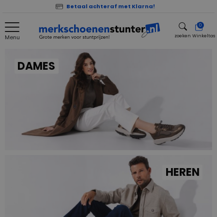
Betaal achteraf met Klarna!
0
zoeken
Winkeltas
Menu
zoeken
DAMES
HEREN