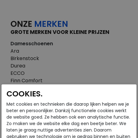
ONZE
MERKEN
GROTE MERKEN VOOR KLEINE PRIJZEN
Damesschoenen
Ara
Birkenstock
Durea
ECCO
Finn Comfort
FitFlop
COOKIES.
Gabor
Piedi Nudi
Met cookies en technieken die daarop lijken helpen we je
Pikolinos
beter en persoonlijker. Dankzij functionele cookies werkt
de website goed. Ze hebben ook een analytische functie.
Solidus
Zo maken we de website elke dag een beetje beter. We
Think
laten je graag nuttige advertenties zien. Daarom
Waldlaufer
gebruiken we technologie om je gedrag binnen en buiten