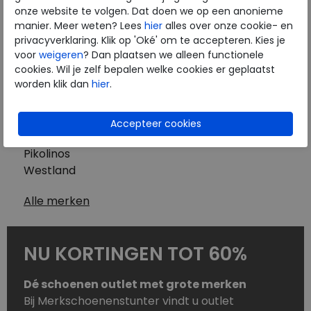
Westland
onze website te volgen. Dat doen we op een anonieme
Wolky
manier. Meer weten? Lees
hier
alles over onze cookie- en
Herenschoenen
privacyverklaring. Klik op 'Oké' om te accepteren. Kies je
Australian
voor
weigeren
? Dan plaatsen we alleen functionele
cookies. Wil je zelf bepalen welke cookies er geplaatst
Birkenstock
worden klik dan
hier
.
Clarks
ECCO
Finn Comfort
Mephisto
Pikolinos
Westland
Alle merken
NU KORTINGEN TOT 60%
Dé schoenen outlet met grote merken
Bij Merkschoenenstunter vindt u outlet