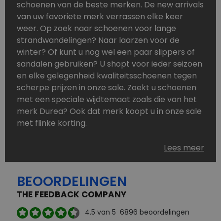
schoenen van de beste merken. De new arrivals
van uw favoriete merk verrassen elke keer
weer. Op zoek naar schoenen voor lange
strandwandelingen? Naar laarzen voor de
winter? Of kunt u nog wel een paar slippers of
sandalen gebruiken? U shopt voor ieder seizoen
en elke gelegenheid kwaliteitsschoenen tegen
scherpe prijzen in onze sale. Zoekt u schoenen
met een speciale wijdtemaat zoals die van het
merk Durea? Ook dat merk koopt u in onze sale
met flinke korting.
Schoenen heeft u nooit genoeg. Goedkope
Lees meer
schoenen, maar dus wel van topmerken,
bestelt u in onze online schoenen outlet. Ons
BEOORDELINGEN
aanbod is zo compleet dat u altijd wel een
passend paar vindt.
THE FEEDBACK COMPANY
Welke schoenmerken vindt u in onze online
4.5
van 5
6896
beoordelingen