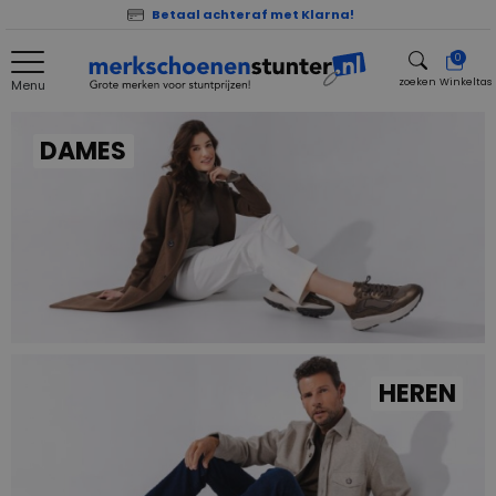
Betaal achteraf met Klarna!
0
zoeken
Winkeltas
Menu
zoeken
DAMES
HEREN