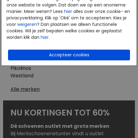
Westland
onze website te volgen. Dat doen we op een anonieme
Wolky
manier. Meer weten? Lees
hier
alles over onze cookie- en
Herenschoenen
privacyverklaring. Klik op 'Oké' om te accepteren. Kies je
Australian
voor
weigeren
? Dan plaatsen we alleen functionele
cookies. Wil je zelf bepalen welke cookies er geplaatst
Birkenstock
worden klik dan
hier
.
Clarks
ECCO
Finn Comfort
Mephisto
Pikolinos
Westland
Alle merken
NU KORTINGEN TOT 60%
Dé schoenen outlet met grote merken
Bij Merkschoenenstunter vindt u outlet