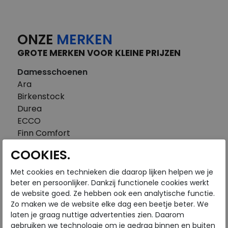
ONZE
MERKEN
GROTE MERKEN VOOR KLEINE PRIJZEN
Damesschoenen
Ara
Birkenstock
Durea
ECCO
Finn Comfort
FitFlop
COOKIES.
Gabor
Piedi Nudi
Met cookies en technieken die daarop lijken helpen we je
Pikolinos
beter en persoonlijker. Dankzij functionele cookies werkt
de website goed. Ze hebben ook een analytische functie.
Solidus
Zo maken we de website elke dag een beetje beter. We
Think
laten je graag nuttige advertenties zien. Daarom
Waldlaufer
gebruiken we technologie om je gedrag binnen en buiten