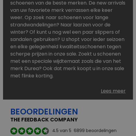
schoenen van de beste merken. De new arrivals
van uw favoriete merk verrassen elke keer
weer. Op zoek naar schoenen voor lange
strandwandelingen? Naar laarzen voor de
winter? Of kunt u nog wel een paar slippers of
sandalen gebruiken? U shopt voor ieder seizoen
en elke gelegenheid kwaliteitsschoenen tegen
scherpe prijzen in onze sale. Zoekt u schoenen
met een speciale wijdtemaat zoals die van het
merk Durea? Ook dat merk koopt u in onze sale
met flinke korting.
Schoenen heeft u nooit genoeg. Goedkope
Lees meer
schoenen, maar dus wel van topmerken,
bestelt u in onze online schoenen outlet. Ons
BEOORDELINGEN
aanbod is zo compleet dat u altijd wel een
passend paar vindt.
THE FEEDBACK COMPANY
Welke schoenmerken vindt u in onze online
4.5
van 5
6899
beoordelingen