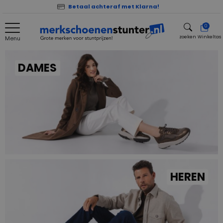
Betaal achteraf met Klarna!
0
zoeken
Winkeltas
Menu
zoeken
DAMES
HEREN