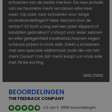
schoenen van de beste merken. De new arrivals
van uw favoriete merk verrassen elke keer
weer. Op zoek naar schoenen voor lange
strandwandelingen? Naar laarzen voor de
winter? Of kunt u nog wel een paar slippers of
sandalen gebruiken? U shopt voor ieder seizoen
en elke gelegenheid kwaliteitsschoenen tegen
scherpe prijzen in onze sale. Zoekt u schoenen
met een speciale wijdtemaat zoals die van het
merk Durea? Ook dat merk koopt u in onze sale
met flinke korting.
Schoenen heeft u nooit genoeg. Goedkope
Lees meer
schoenen, maar dus wel van topmerken,
bestelt u in onze online schoenen outlet. Ons
BEOORDELINGEN
aanbod is zo compleet dat u altijd wel een
passend paar vindt.
THE FEEDBACK COMPANY
Welke schoenmerken vindt u in onze online
4.5
van 5
6896
beoordelingen