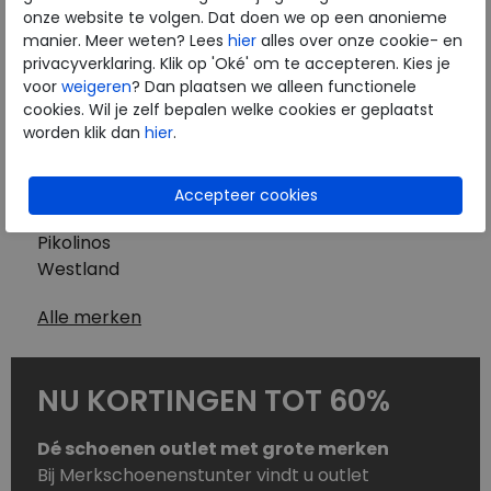
Westland
onze website te volgen. Dat doen we op een anonieme
Wolky
manier. Meer weten? Lees
hier
alles over onze cookie- en
Herenschoenen
privacyverklaring. Klik op 'Oké' om te accepteren. Kies je
Australian
voor
weigeren
? Dan plaatsen we alleen functionele
cookies. Wil je zelf bepalen welke cookies er geplaatst
Birkenstock
worden klik dan
hier
.
Clarks
ECCO
Finn Comfort
Mephisto
Pikolinos
Westland
Alle merken
NU KORTINGEN TOT 60%
Dé schoenen outlet met grote merken
Bij Merkschoenenstunter vindt u outlet