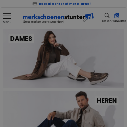
Betaal achteraf met Klarna!
0
zoeken
Winkeltas
Menu
zoeken
DAMES
HEREN