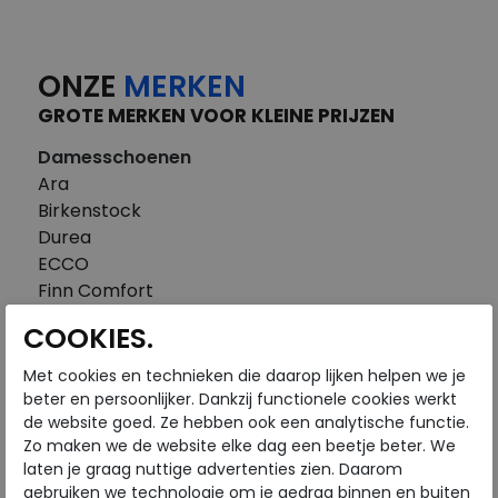
ONZE
MERKEN
GROTE MERKEN VOOR KLEINE PRIJZEN
Damesschoenen
Ara
Birkenstock
Durea
ECCO
Finn Comfort
FitFlop
COOKIES.
Gabor
Piedi Nudi
Met cookies en technieken die daarop lijken helpen we je
Pikolinos
beter en persoonlijker. Dankzij functionele cookies werkt
de website goed. Ze hebben ook een analytische functie.
Solidus
Zo maken we de website elke dag een beetje beter. We
Think
laten je graag nuttige advertenties zien. Daarom
Waldlaufer
gebruiken we technologie om je gedrag binnen en buiten