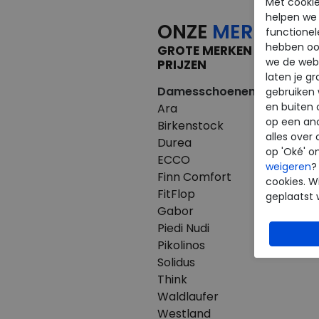
Met cookie
helpen we j
ONZE
MERKEN
functionel
hebben oo
GROTE MERKEN VOOR KLE
we de webs
PRIJZEN
laten je g
Damesschoenen
Herenscho
gebruiken
en buiten 
Ara
Australian
op een an
Birkenstock
Birkenstoc
alles over 
Durea
Clarks
op 'Oké' o
ECCO
ECCO
weigeren
?
Finn Comfort
Finn Comfo
cookies. Wi
FitFlop
Mephisto
geplaatst 
Gabor
Pikolinos
Piedi Nudi
Westland
Pikolinos
Solidus
Think
Waldlaufer
Westland