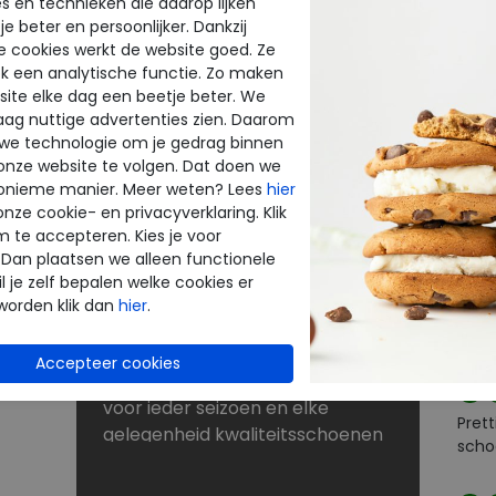
s en technieken die daarop lijken
e beter en persoonlijker. Dankzij
BE
NU KORTINGEN TOT 60%
e cookies werkt de website goed. Ze
k een analytische functie. Zo maken
INE
THE
Dé schoenen outlet met grote
ite elke dag een beetje beter. We
merken
raag nuttige advertenties zien. Daarom
enen
Bij Merkschoenenstunter vindt u
 we technologie om je gedrag binnen
beoo
onze website te volgen. Dat doen we
outlet schoenen van de beste
onieme manier. Meer weten? Lees
hier
k
merken. De new arrivals van uw
onze cookie- en privacyverklaring. Klik
favoriete merk verrassen elke
m te accepteren. Kies je voor
Goe
keer weer. Op zoek naar
 Dan plaatsen we alleen functionele
rt
schoenen voor lange
l je zelf bepalen welke cookies er
strandwandelingen? Naar
worden klik dan
hier
.
laarzen voor de winter? Of kunt u
Goed
nog wel een paar slippers of
sandalen gebruiken? U shopt
voor ieder seizoen en elke
Prett
gelegenheid kwaliteitsschoenen
scho
tegen scherpe prijzen in onze
sale. Zoekt u schoenen met een