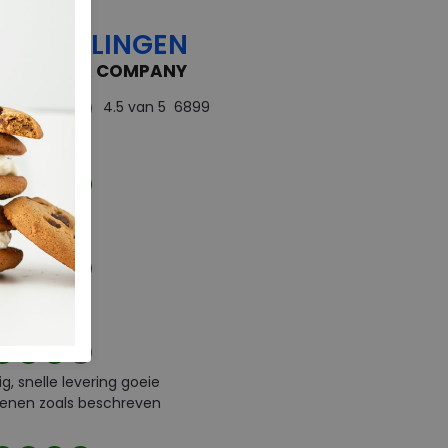
OORDELINGEN
 FEEDBACK COMPANY
4.5
van 5
6899
rdelingen
d
e service
ig, snelle levering goeie
enen zoals beschreven