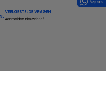
App ons
VEELGESTELDE VRAGEN
NL
Aanmelden nieuwsbrief