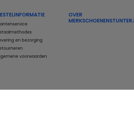
Stretchwalker Floris van Bommel
FitFlop
Think Waldlaufer Durea
Wolky
ESTELINFORMATIE
OVER
MERKSCHOENENSTUNTER.
Compleet aanbod outlet
lantenservice
schoenen
etaalmethodes
evering en bezorging
Veterschoenen, sneakers,
slippers, sandalen, instappers,
etourneren
boots en nette schoenen voor
lgemene voorwaarden
heren. En laarzen, enkellaarzen,
sandalen, instappers en hakken
voor dames. Onder andere deze
schoenen bestelt u met flinke
korting in de schoenen outlet
van Merkschoenenstunter.
Goedkope schoenen kopen,
maar wel van topmerken doet u
hier. U vindt altijd wel een paar
geschikte schoenen die passen