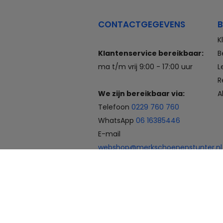
CONTACTGEGEVENS
B
K
Klantenservice bereikbaar:
B
ma t/m vrij 9:00 - 17:00 uur
L
R
We zijn bereikbaar via:
A
Telefoon
0229 760 760
WhatsApp
06 16385446
E-mail
webshop@merkschoenenstunter.nl
Betaalmogelijkheden